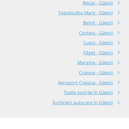
Recaș - Găești
Topolovățu Mare - Găești
Belinț - Găești
Coșteiu - Găești
Lugoj - Găești
Făget - Găești
Margina - Găești
Craiova - Găești
Aeroport Craiova - Găești
Toate sosirile în Găești
Închirieri autocare în Găești