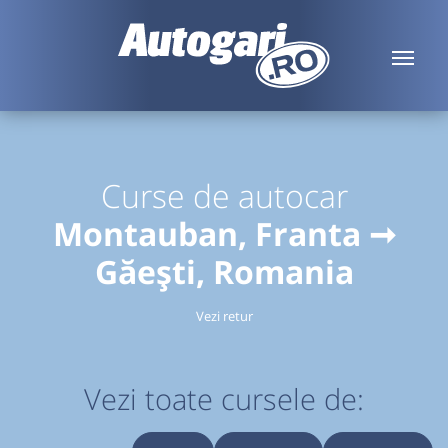
Curse de autocar
Montauban, Franta ➞
Găești, Romania
Vezi retur
Vezi toate cursele de: