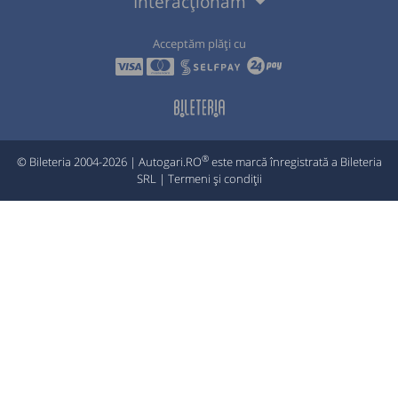
Interacționăm
Acceptăm plăți cu
®
© Bileteria 2004-2026 | Autogari.RO
este marcă înregistrată a Bileteria
SRL |
Termeni și condiții