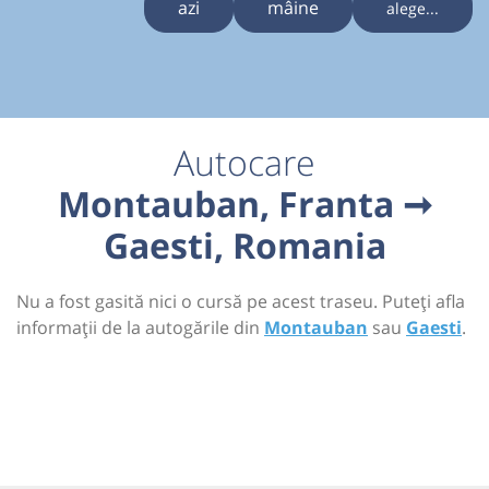
azi
mâine
alege...
Autocare
Montauban, Franta ➞
Gaesti, Romania
Nu a fost gasită nici o cursă pe acest traseu. Puteți afla
informații de la autogările din
Montauban
sau
Gaesti
.