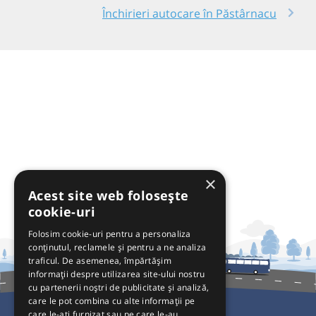
Închirieri autocare în Păstârnacu
×
Acest site web folosește
cookie-uri
Folosim cookie-uri pentru a personaliza
conținutul, reclamele și pentru a ne analiza
traficul. De asemenea, împărtășim
informații despre utilizarea site-ului nostru
cu partenerii noștri de publicitate și analiză,
care le pot combina cu alte informații pe
care le-ați furnizat sau pe care le-au