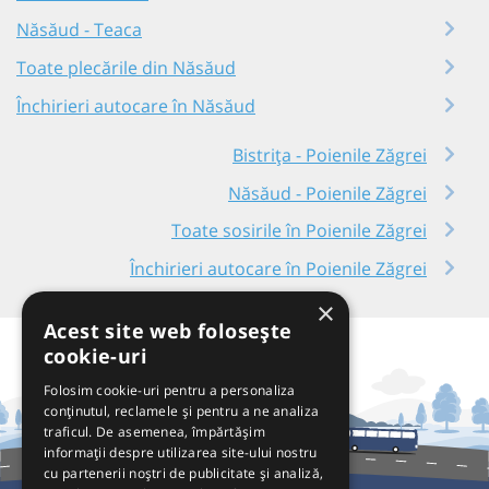
Năsăud - Teaca
Toate plecările din Năsăud
Închirieri autocare în Năsăud
Bistrița - Poienile Zăgrei
Năsăud - Poienile Zăgrei
Toate sosirile în Poienile Zăgrei
Închirieri autocare în Poienile Zăgrei
×
Acest site web folosește
cookie-uri
Folosim cookie-uri pentru a personaliza
conținutul, reclamele și pentru a ne analiza
traficul. De asemenea, împărtășim
informații despre utilizarea site-ului nostru
cu partenerii noștri de publicitate și analiză,