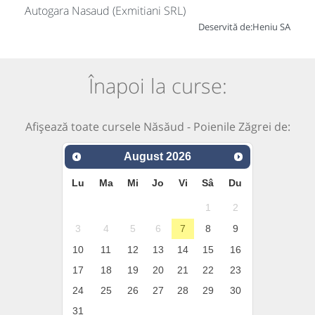
Autogara Nasaud (Exmitiani SRL)
Deservită de:
Heniu SA
Înapoi la curse:
Afișează toate cursele Năsăud - Poienile Zăgrei de:
August
2026
Lu
Ma
Mi
Jo
Vi
Sâ
Du
1
2
3
4
5
6
7
8
9
10
11
12
13
14
15
16
17
18
19
20
21
22
23
24
25
26
27
28
29
30
31