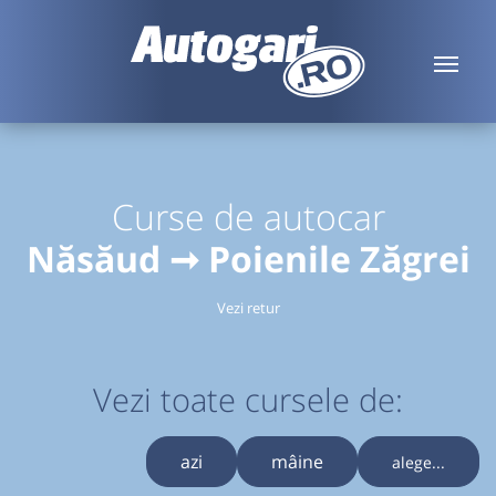
Curse de autocar
Năsăud ➞ Poienile Zăgrei
Vezi retur
Vezi toate cursele de:
azi
mâine
alege...