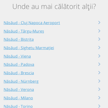
Unde au mai călătorit alții?
Năsăud - Cluj Napoca Aeroport
Năsăud - Târgu-Mureș
Năsăud - Bistrița
Năsăud - Sighetu Marmației
Năsăud - Viena
Năsăud - Padova
Năsăud - Brescia
Năsăud - Nürnberg
Năsăud - Verona
Năsăud - Milano
Năsăud - Torino