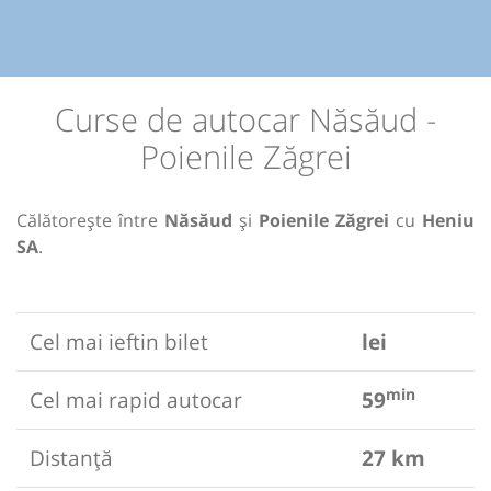
Curse de autocar Năsăud -
Poienile Zăgrei
Călătorește între
Năsăud
și
Poienile Zăgrei
cu
Heniu
SA
.
Cel mai ieftin bilet
lei
min
Cel mai rapid autocar
59
Distanță
27 km