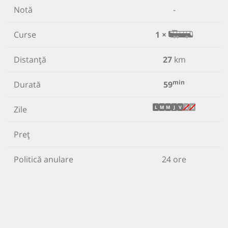
Notă
-
Curse
1 ×
Distanță
27
km
min
Durată
59
Zile
L
M
M
J
V
S
D
Preț
Politică anulare
24 ore