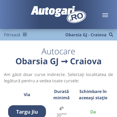
Filtrează
Obarsia GJ - Craiova
Autocare
Obarsia GJ ➞ Craiova
Am găsit doar curse indirecte. Selectați localitatea de
legătură pentru a vedea toate cursele:
Durată
Schimbare în
Via
minimă
aceeași stație
h
4
Targu Jiu
Da
min
30