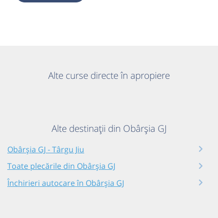
Alte curse directe în apropiere
Alte destinații din Obârșia GJ
Obârșia GJ - Târgu Jiu
Toate plecările din Obârșia GJ
Închirieri autocare în Obârșia GJ