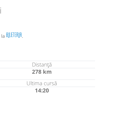
i
 la
.
Distanță
278 km
Ultima cursă
14:20