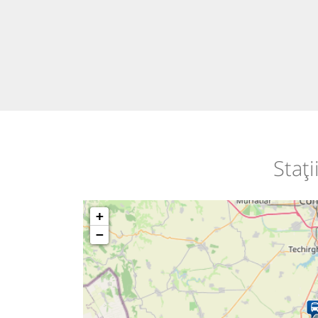
Staț
+
−