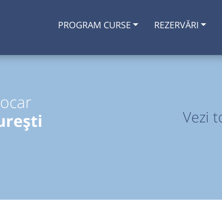
PROGRAM CURSE
REZERVĂRI
tocar
Vezi t
rești