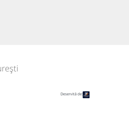
rești
Deservită de: