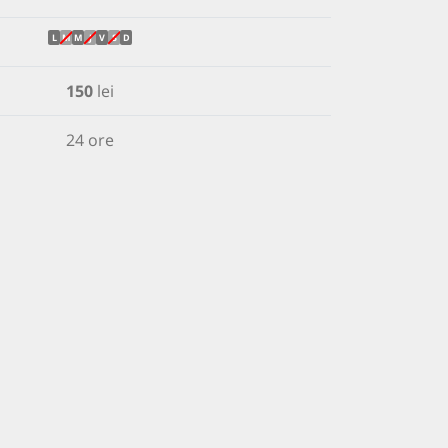
L
M
M
J
V
S
D
150
lei
24 ore