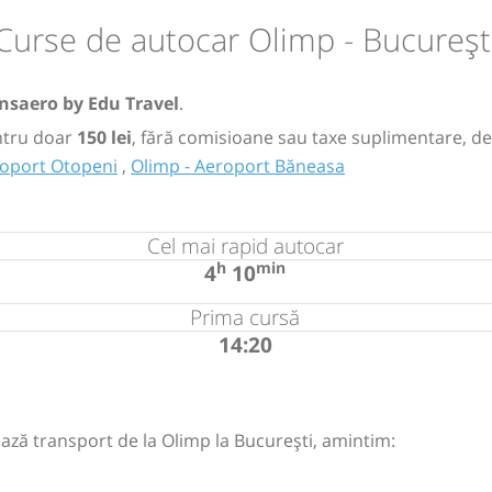
Curse de autocar Olimp - Bucureșt
nsaero by Edu Travel
.
tru doar
150 lei
, fără comisioane sau taxe suplimentare, de
roport Otopeni
,
Olimp - Aeroport Băneasa
Cel mai rapid autocar
h
min
4
10
Prima cursă
14:20
ază transport de la Olimp la București, amintim: