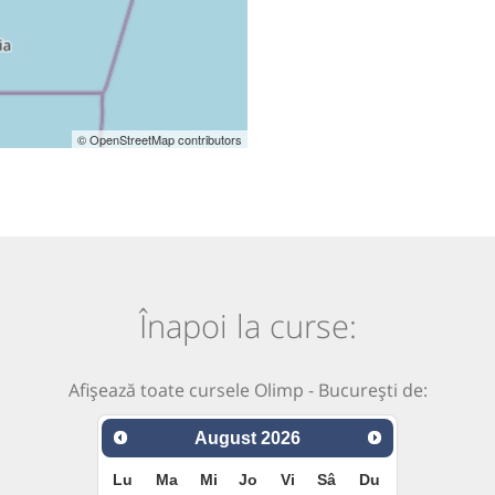
© OpenStreetMap contributors
Înapoi la curse:
Afișează toate cursele Olimp - București de:
August
2026
Lu
Ma
Mi
Jo
Vi
Sâ
Du