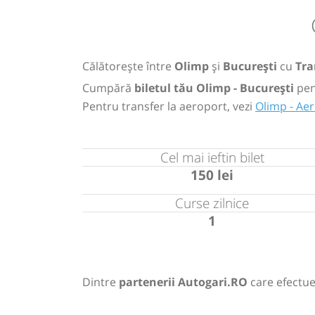
Călătorește între
Olimp
și
București
cu
Tra
Cumpără
biletul tău Olimp - București
pen
Pentru transfer la aeroport, vezi
Olimp - Ae
Cel mai ieftin bilet
150 lei
Curse zilnice
1
Dintre
partenerii Autogari.RO
care efectue