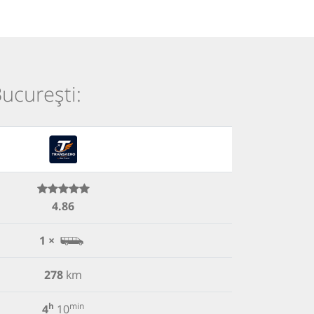
București:
4.86
1 ×
278
km
h
min
4
10