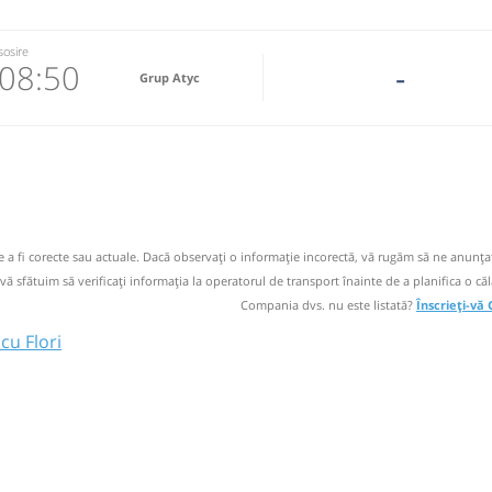
sosire
08:50
-
Grup Atyc
5888
 email
 operator
de a fi corecte sau actuale. Dacă observați o informaţie incorectă, vă rugăm să ne anunțaț
 vă sfătuim să verificaţi informaţia la operatorul de transport înainte de a planifica o căl
Compania dvs. nu este listată?
Înscrieți-vă
cu Flori
Muscel