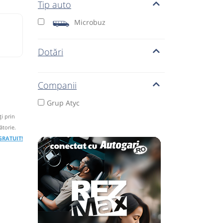
Tip auto
Microbuz
Dotări
Companii
Grup Atyc
i prin
ătorie.
 GRATUIT!