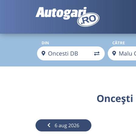
DIN
CĂTRE
Oncești 
6 aug 2026