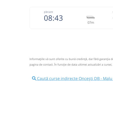
plecare
08:43
07m
074333
Grup Atyc
Trimite
GRUP ATYC SRL
Pagină
Informaţiile vă sunt oferite cu bună credinţă, dar fără garanţia 
Nu a circulat?
Semnalați aici
⤣
pagina de contact. În funcție de data ultimei actualizări a cursei,
NOU!
Pune poze din călătoria ta
Caută curse indirecte Oncești DB - Malu 
08:43
Oncești DB
Oncesti
Microbuz: # Targoviste-Campulung 
Afiseaza itinerariu
08:50
Malu cu Flori
Centru