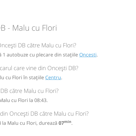
circulație:
M
M
J
V
S
D
 - Malu cu Flori
Oncești DB către Malu cu Flori?
ă 1 autobuze cu plecare din stațiile
Oncesti
.
carul care vine din Oncești DB?
 cu Flori în stațiile
Centru
.
DB către Malu cu Flori?
alu cu Flori la 08:43.
 din Oncești DB către Malu cu Flori?
min
 la Malu cu Flori, durează
07
.