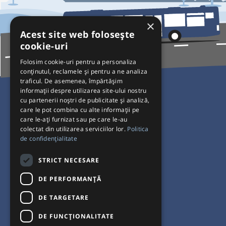
×
Acest site web folosește
cookie-uri
Folosim cookie-uri pentru a personaliza
conținutul, reclamele și pentru a ne analiza
traficul. De asemenea, împărtășim
Pentru Călători
informații despre utilizarea site-ului nostru
cu partenerii noștri de publicitate și analiză,
Curse autobuz
care le pot combina cu alte informații pe
care le-ați furnizat sau pe care le-au
Plecări/Sosiri
colectat din utilizarea serviciilor lor.
Politica
Program operatori
de confidențialitate
Termeni și condiții
STRICT NECESARE
Setări de cookie-uri
DE PERFORMANȚĂ
DE TARGETARE
DE FUNCŢIONALITATE