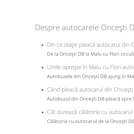
Durată:
Zile de 
min
07
L
Despre autocarele Oncești DB
-
Din ce stație pleacă autocarul din 
Sursa:
GRUP ATYC SRL
| Ultima actualizare:
11/2025
De la Oncești DB la Malu cu Flori circul
Unde oprește în Malu cu Flori auto
Autobuzele din Oncești DB ajung în Malu
Când pleacă autocarul din Oncești 
Autobuzul din Oncești DB pleacă spre M
Cât durează călătoria cu autocarul
Călătoria cu autocarul de la Oncești DB