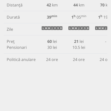
Distanță
42
km
44
km
70
k
min
h
min
h
m
Durată
39
1
05
1
19
Zile
L
M
M
J
V
S
D
L
M
M
J
V
S
D
L
M
M
J
V
Preț
60
lei
21
lei
-
Pensionari
30 lei
10.5 lei
Politică anulare
24 ore
24 ore
24 or