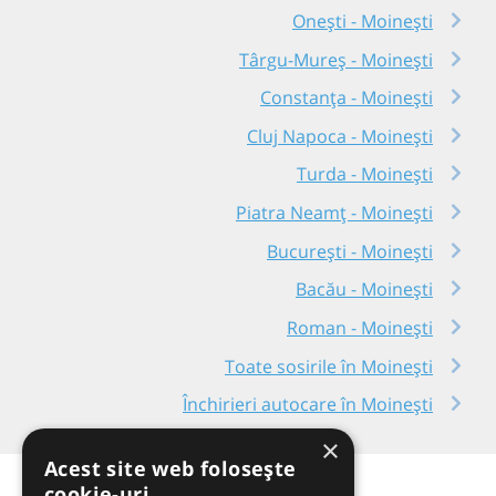
Onești - Moinești
Târgu-Mureș - Moinești
Constanța - Moinești
Cluj Napoca - Moinești
Turda - Moinești
Piatra Neamț - Moinești
București - Moinești
Bacău - Moinești
Roman - Moinești
Toate sosirile în Moinești
Închirieri autocare în Moinești
×
Acest site web folosește
cookie-uri