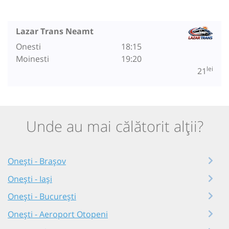
Lazar Trans Neamt
Onesti
18:15
Moinesti
19:20
lei
21
Unde au mai călătorit alții?
Onești - Brașov
Onești - Iași
Onești - București
Onești - Aeroport Otopeni