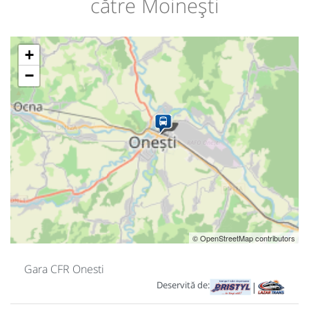
către Moinești
+
−
© OpenStreetMap contributors
Gara CFR Onesti
Deservită de:
|