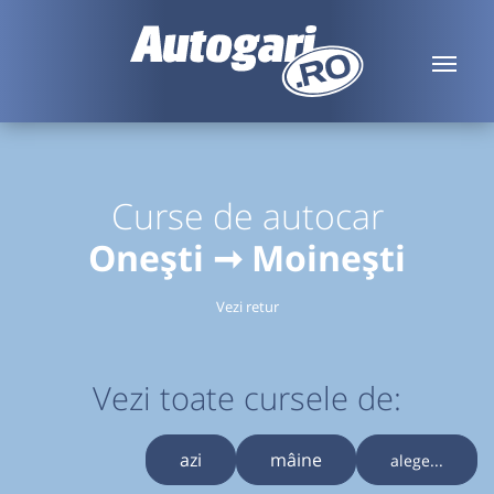
Curse de autocar
Onești ➞ Moinești
Vezi retur
Vezi toate cursele de:
azi
mâine
alege...