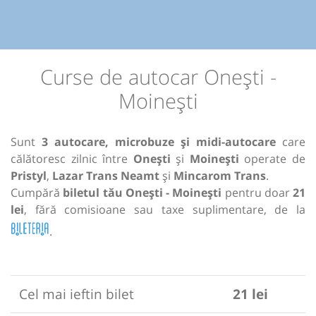
Curse de autocar Onești -
Moinești
Sunt
3 autocare, microbuze și midi-autocare
care
călătoresc zilnic între
Onești
și
Moinești
operate de
Pristyl
,
Lazar Trans Neamt
și
Mincarom Trans
.
Cumpără
biletul tău Onești - Moinești
pentru doar
21
lei
, fără comisioane sau taxe suplimentare, de la
.
Cel mai ieftin bilet
21 lei