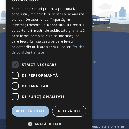
Folosim cookie-uri pentru a personaliza
conținutul, reclamele și pentru a ne analiza
traficul. De asemenea, împărtășim
informații despre utilizarea site-ului nostru
cu partenerii noștri de publicitate și analiză,
care le pot combina cu alte informații pe
care le-ați furnizat sau pe care le-au
colectat din utilizarea serviciilor lor.
Politica
Pentru Călători
de confidențialitate
Pentru Transportatori
STRICT NECESARE
Interacționăm
DE PERFORMANȚĂ
DE TARGETARE
Acceptăm plăți cu
DE FUNCŢIONALITATE
ACCEPTĂ TOATE
REFUZĂ TOT
ARATĂ DETALIILE
®
© Bileteria 2004-2026 | Autogari.RO
este marcă înregistrată a Bileteria