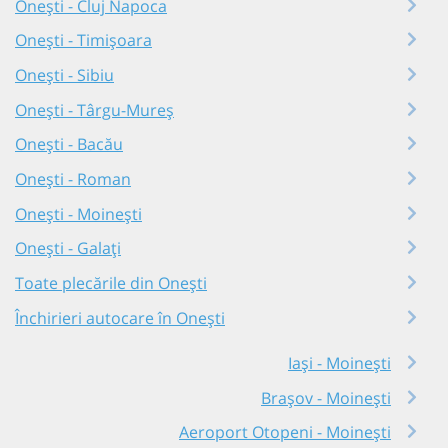
Onești - Cluj Napoca
Onești - Timișoara
Onești - Sibiu
Onești - Târgu-Mureș
Onești - Bacău
Onești - Roman
Onești - Moinești
Onești - Galați
Toate plecările din Onești
Închirieri autocare în Onești
Iași - Moinești
Brașov - Moinești
Aeroport Otopeni - Moinești