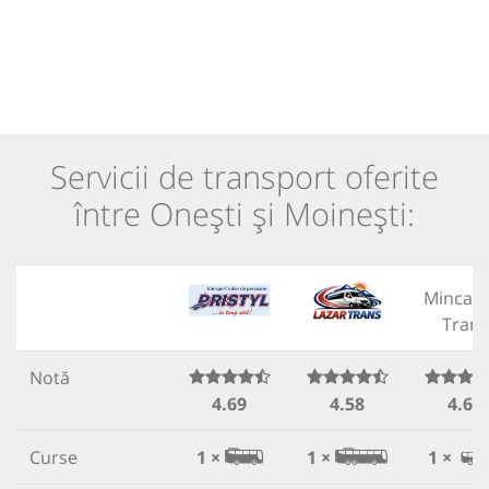
Servicii de transport oferite
între Onești și Moinești:
Mincar
Trans
Notă
4.69
4.58
4.66
Curse
1 ×
1 ×
1 ×