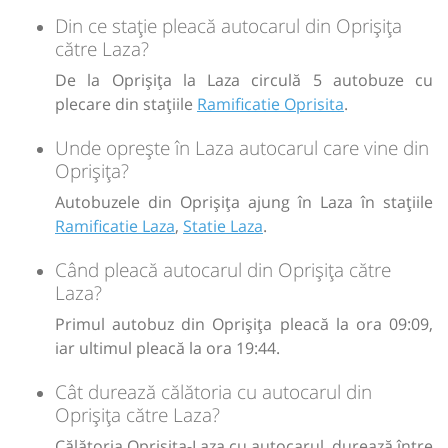
Din ce stație pleacă autocarul din Oprișița
către Laza?
De la Oprișița la Laza circulă 5 autobuze cu
plecare din stațiile
Ramificatie Oprisita
.
Unde oprește în Laza autocarul care vine din
Oprișița?
Autobuzele din Oprișița ajung în Laza în stațiile
Ramificatie Laza
,
Statie Laza
.
Când pleacă autocarul din Oprișița către
Laza?
Primul autobuz din Oprișița pleacă la ora 09:09,
iar ultimul pleacă la ora 19:44.
Cât durează călătoria cu autocarul din
Oprișița către Laza?
Călătoria Oprișița-Laza cu autocarul, durează între