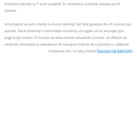
13:44
Oprișița
Ramificatie Oprisita
Prețurile marcate cu * sunt variabile. În momentul achiziției acestea pot fi
Durată:
Zile de circulație:
diferite.
Microbuz: Pungesti - Toporasti - Vaslui
+4-0770-391.169
min
03
L
M
M
J
V
S
D
Afiseaza itinerariu
Informaţii neactualizate de 13 ani.
Se zice că circulă
Informaţiile vă sunt oferite cu bună credinţă, dar fără garanţia de a fi corecte sau
(8 comentarii)
actuale. Dacă observați o informaţie incorectă, vă rugăm să ne anunțați prin
13:47
Laza
Ramificatie Laza
pret vechi
pagina de contact. În funcție de data ultimei actualizări a cursei, vă sfătuim să
19:44
Oprișița
Ramificatie Oprisita
verificaţi informaţia la operatorul de transport înainte de a planifica o călătorie.
Durată:
Zile de circulație:
Compania dvs. nu este listată?
Înscrieți-vă GRATUIT!
Sursa:
Agetrans SRL
| Ultima actualizare:
01/2014
Microbuz: Pungesti - Toporasti - Vaslui
min
03
L
M
M
J
V
S
D
Afiseaza itinerariu
19:47
Laza
Ramificatie Laza
pret vechi
Durată:
Zile de circulație:
Sursa:
Agetrans SRL
| Ultima actualizare:
01/2014
min
03
L
M
M
J
V
S
D
pret vechi
Sursa:
Agetrans SRL
| Ultima actualizare:
01/2014