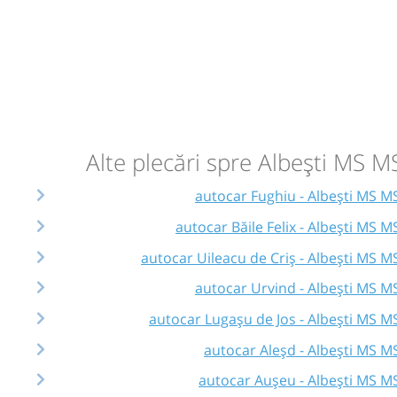
Alte plecări spre Albești MS M
autocar Fughiu - Albești MS M
autocar Băile Felix - Albești MS M
autocar Uileacu de Criș - Albești MS M
autocar Urvind - Albești MS M
autocar Lugașu de Jos - Albești MS M
autocar Aleșd - Albești MS M
autocar Aușeu - Albești MS M