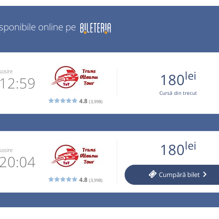
isponibile online pe
sosire
lei
180
12:59
Cursă din trecut
4.8
(3,998)
770870
 email
lei
180
 operator
sosire
20:04
Cumpără
bilet
ori doar cu
4.8
(3,998)
în limita a
770870
ecare bagaj
 email