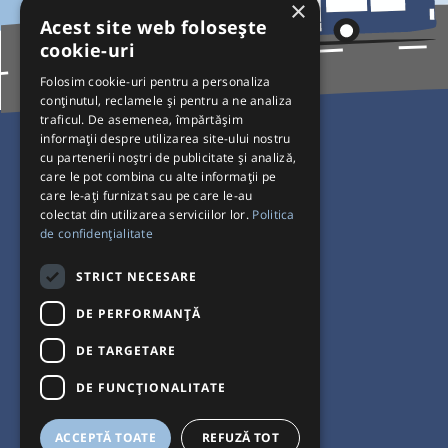
×
Acest site web folosește
cookie-uri
Folosim cookie-uri pentru a personaliza
conținutul, reclamele și pentru a ne analiza
traficul. De asemenea, împărtășim
Pentru Călători
informații despre utilizarea site-ului nostru
cu partenerii noștri de publicitate și analiză,
Curse autobuz
care le pot combina cu alte informații pe
care le-ați furnizat sau pe care le-au
Plecări/Sosiri
colectat din utilizarea serviciilor lor.
Politica
Program operatori
de confidențialitate
Termeni și condiții
STRICT NECESARE
Setări de cookie-uri
DE PERFORMANȚĂ
DE TARGETARE
DE FUNCŢIONALITATE
ACCEPTĂ TOATE
REFUZĂ TOT