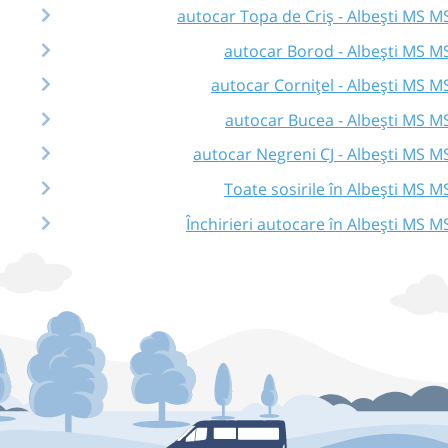
autocar Topa de Criș - Albești MS M
autocar Borod - Albești MS M
autocar Cornițel - Albești MS M
autocar Bucea - Albești MS M
autocar Negreni CJ - Albești MS M
Toate sosirile în Albești MS M
Închirieri autocare în Albești MS M