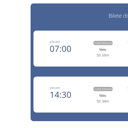
Bilete d
plecare
CURSĂ SPECIALĂ
07:00
5h 59m
+40729
Trans Olteanu Tour
Trimite
Trans Olteanu Tour SRL
Pagină
plecare
Opinii călători
CURSĂ SPECIALĂ
14:30
5h 34m
Aceasta este o
. Se poate călăt
CURSĂ SPECIALĂ
rezervare anticipată.
BAGAJ EXTRA(este inclus în pret un singur bagaj 
+40729
Trans Olteanu Tour
15 kg si 60 cm,restul se plateste cu 20 lei pt. fi
Trimite
Trans Olteanu Tour SRL