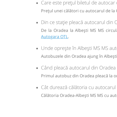
h
min
5
59
Care este prețul biletul de autocar
L
h
min
5
34
L
Prețul unei călători cu autocarul de l
lei
180
Din ce stație pleacă autocarul din
lei
Cumpăr
180
Cumpăr
De la Oradea la Albești MS MS circul
Sursa:
Trans Olteanu Tour SRL
| Ultima actualizare:
06/2026
Autogara OTL
.
Sursa:
Trans Olteanu Tour SRL
| Ultima actualizare:
06/2026
Unde oprește în Albești MS MS aut
Autobuzele din Oradea ajung în Albești
Când pleacă autocarul din Oradea 
Primul autobuz din Oradea pleacă la ora
Cât durează călătoria cu autocarul
Călătoria Oradea-Albești MS MS cu aut