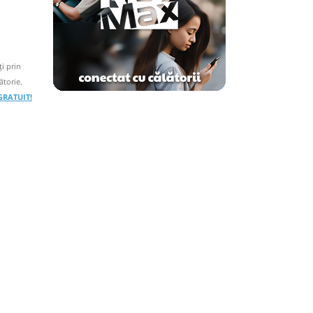
i prin
ătorie.
 GRATUIT!