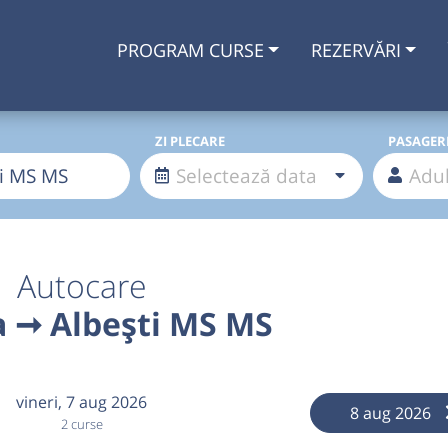
PROGRAM CURSE
REZERVĂRI
ZI PLECARE
PASAGER
Autocare
 ➞ Albești MS MS
vineri,
7 aug 2026
8 aug 2026
2 curse