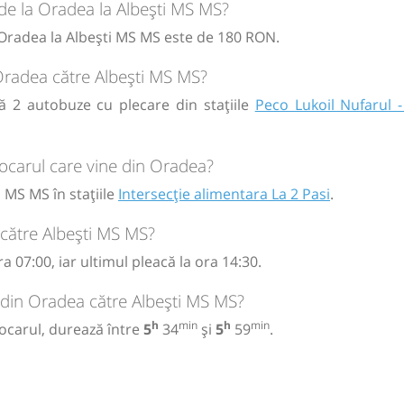
 de la Oradea la Albești MS MS?
M
M
J
V
S
D
M
M
J
V
S
D
a Oradea la Albești MS MS este de 180 RON.
 Oradea către Albești MS MS?
ă
bilet
ă
bilet
ă 2 autobuze cu plecare din stațiile
Peco Lukoil Nufarul -
ocarul care vine din Oradea?
 MS MS în stațiile
Intersecție alimentara La 2 Pasi
.
către Albești MS MS?
 07:00, iar ultimul pleacă la ora 14:30.
 din Oradea către Albești MS MS?
h
min
h
min
ocarul, durează între
5
34
și
5
59
.