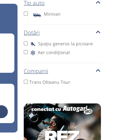
Tip auto
Minivan
Dotări
Spațiu generos la picioare
Aer condiționat
Companii
Trans Olteanu Tour