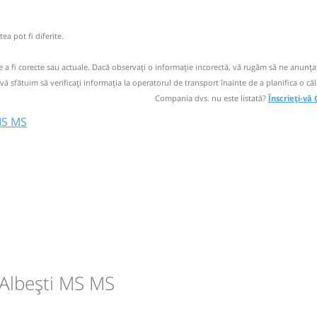
 operator
ea pot fi diferite.
ori doar cu
de a fi corecte sau actuale. Dacă observați o informaţie incorectă, vă rugăm să ne anunțaț
 vă sfătuim să verificaţi informaţia la operatorul de transport înainte de a planifica o căl
Compania dvs. nu este listată?
Înscrieți-vă
MS MS
anga
anga
i
entara La
entara La
 Albești MS MS
circulație:
circulație: