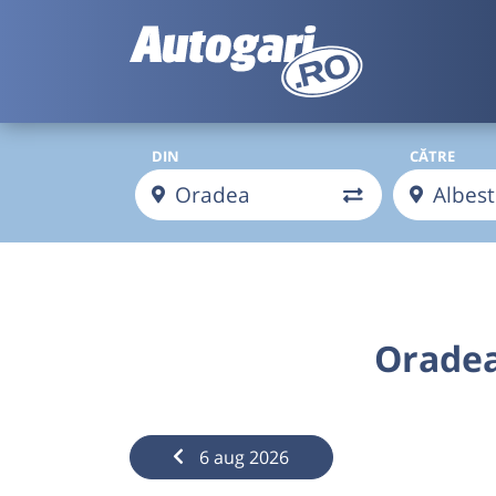
DIN
CĂTRE
Oradea
6 aug 2026