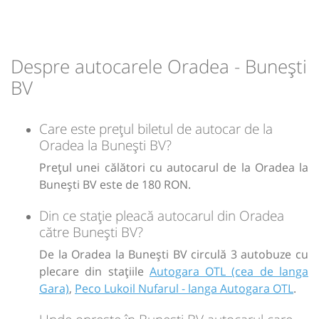
22:29
Bunești BV
Magazin
Sursa:
Trans Olteanu Tour SRL
| Ultima actualizare:
06/2026
Sursa:
Trans Olteanu Tour SRL
| Ultima actualizare:
06/2026
Durată:
Zile de circulație:
Despre autocarele Oradea - Bunești
h
min
5
29
L
M
M
J
V
S
D
BV
lei
180
Care este prețul biletul de autocar de la
Cumpără
Oradea la Bunești BV?
Sursa:
Olteanu Travel SRL
| Ultima actualizare:
06/2026
Prețul unei călători cu autocarul de la Oradea la
Bunești BV este de 180 RON.
Din ce stație pleacă autocarul din Oradea
către Bunești BV?
De la Oradea la Bunești BV circulă 3 autobuze cu
plecare din stațiile
Autogara OTL (cea de langa
Gara)
,
Peco Lukoil Nufarul - langa Autogara OTL
.