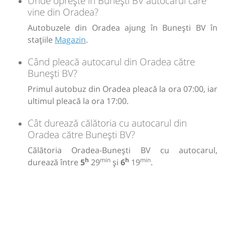
Unde oprește în Bunești BV autocarul care
vine din Oradea?
Autobuzele din Oradea ajung în Bunești BV în
stațiile
Magazin
.
Când pleacă autocarul din Oradea către
Bunești BV?
Primul autobuz din Oradea pleacă la ora 07:00, iar
ultimul pleacă la ora 17:00.
Cât durează călătoria cu autocarul din
Oradea către Bunești BV?
Călătoria Oradea-Bunești BV cu autocarul,
h
min
h
min
durează între
5
29
și
6
19
.