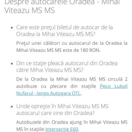
Despre autocarele Oradea - Mihai
lei
lei
180
180
Viteazu MS MS
Cumpără
Cumpără
Sursa:
Trans Olteanu Tour SRL
| Ultima actualizare:
06/2026
Sursa:
Trans Olteanu Tour SRL
| Ultima actualizare:
06/2026
Care este prețul biletul de autocar de la
Oradea la Mihai Viteazu MS MS?
Prețul unei călători cu autocarul de la Oradea la
Mihai Viteazu MS MS este de 180 RON.
Din ce stație pleacă autocarul din Oradea
către Mihai Viteazu MS MS?
De la Oradea la Mihai Viteazu MS MS circulă 2
autobuze cu plecare din stațiile
Peco Lukoil
Nufarul - langa Autogara OTL
.
Unde oprește în Mihai Viteazu MS MS
autocarul care vine din Oradea?
Autobuzele din Oradea ajung în Mihai Viteazu MS
MS în stațiile
Intersecție E60
.