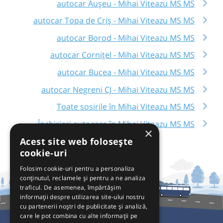
autocar Aușeu - Mihai Viteazu MS MS
autocar Topa de Criș - Mihai Viteazu MS MS
autocar Borod - Mihai Viteazu MS MS
autocar Cornițel - Mihai Viteazu MS MS
autocar Bucea - Mihai Viteazu MS MS
autocar Negreni CJ - Mihai Viteazu MS MS
Toate sosirile în Mihai Viteazu MS MS
Închirieri autocare în Mihai Viteazu MS MS
×
Acest site web folosește
cookie-uri
Folosim cookie-uri pentru a personaliza
conținutul, reclamele și pentru a ne analiza
traficul. De asemenea, împărtășim
informații despre utilizarea site-ului nostru
cu partenerii noștri de publicitate și analiză,
care le pot combina cu alte informații pe