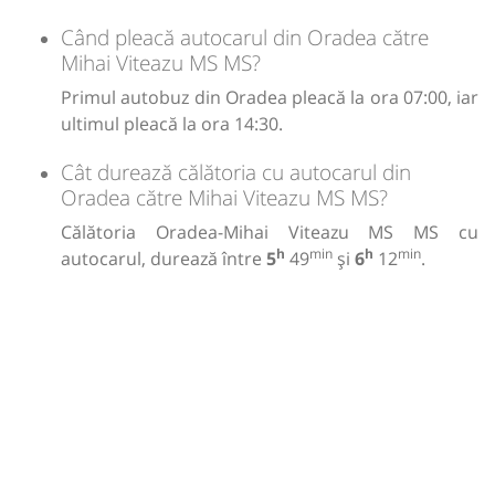
Când pleacă autocarul din Oradea către
Mihai Viteazu MS MS?
Primul autobuz din Oradea pleacă la ora 07:00, iar
ultimul pleacă la ora 14:30.
Cât durează călătoria cu autocarul din
Oradea către Mihai Viteazu MS MS?
Călătoria Oradea-Mihai Viteazu MS MS cu
h
min
h
min
autocarul, durează între
5
49
și
6
12
.