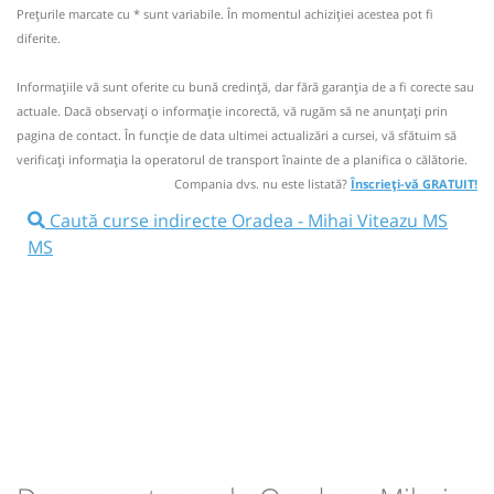
Nu a circulat?
Semnalați aici
(
9 comentarii
)
Prețurile marcate cu * sunt variabile. În momentul achiziției acestea pot fi
⤣
Aceasta este o
. Se poate călători doar cu
diferite.
NOU!
Pune poze din călătoria ta
CURSĂ SPECIALĂ
rezervare anticipată.
Informaţiile vă sunt oferite cu bună credinţă, dar fără garanţia de a fi corecte sau
Nu a circulat?
Semnalați aici
(
5 comentarii
)
⤣
actuale. Dacă observați o informaţie incorectă, vă rugăm să ne anunțați prin
NOU!
Pune poze din călătoria ta
pagina de contact. În funcție de data ultimei actualizări a cursei, vă sfătuim să
verificaţi informaţia la operatorul de transport înainte de a planifica o călătorie.
07:00
Oradea
Peco Lukoil Nufarul - langa
14:30
Oradea
Peco Lukoil Nufarul - langa
Compania dvs. nu este listată?
Înscrieți-vă GRATUIT!
Autogara OTL
Autogara OTL
Caută curse indirecte Oradea - Mihai Viteazu MS
Minivan:
OH
Oradea Cluj Brașov Huși
MS
Minivan: Oradea Cluj Brașov
Dotări:
OH
Dotări:
Afiseaza itinerariu
Afiseaza itinerariu
13:12
Mihai Viteazu MS MS
Intersecție E60
20:19
Mihai Viteazu MS MS
Intersecție E60
Durată:
Zile de circulație:
Durată:
Zile de circulație:
h
min
6
12
h
min
5
49
L
M
M
J
V
S
D
L
M
M
J
V
S
D