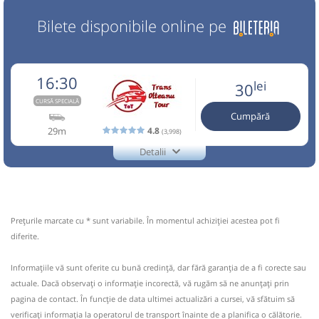
Bilete disponibile online pe
16:30
lei
30
CURSĂ SPECIALĂ
Cumpără
29m
4.8
(3,998)
Detalii
0729770870
Trans Olteanu Tour
Trimite email
Trans Olteanu Tour SRL
Pagină operator
Opinii călători
Prețurile marcate cu * sunt variabile. În momentul achiziției acestea pot fi
Aceasta este o
. Se poate călători doar cu
diferite.
CURSĂ SPECIALĂ
rezervare anticipată.
Informaţiile vă sunt oferite cu bună credinţă, dar fără garanţia de a fi corecte sau
Nu a circulat?
Semnalați aici
(
un comentariu
)
⤣
actuale. Dacă observați o informaţie incorectă, vă rugăm să ne anunțați prin
NOU!
Pune poze din călătoria ta
pagina de contact. În funcție de data ultimei actualizări a cursei, vă sfătuim să
verificaţi informaţia la operatorul de transport înainte de a planifica o călătorie.