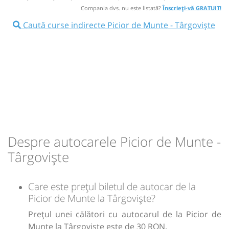
16:30
Picior de Munte
MAGAZIN PROFI
Compania dvs. nu este listată?
Înscrieți-vă GRATUIT!
Caută curse indirecte Picior de Munte - Târgoviște
Minivan: Craiova Târgoviște Brasov
Dotări:
Afiseaza itinerariu
16:59
Târgoviște
Parcare Hotel Valahia
Durată:
Zile de circulație:
min
29
L
M
M
J
V
S
D
Despre autocarele Picior de Munte -
lei
30
Târgoviște
Cumpără
Sursa:
Trans Olteanu Tour SRL
| Ultima actualizare:
07/2026
Care este prețul biletul de autocar de la
Picior de Munte la Târgoviște?
Prețul unei călători cu autocarul de la Picior de
Munte la Târgoviște este de 30 RON.