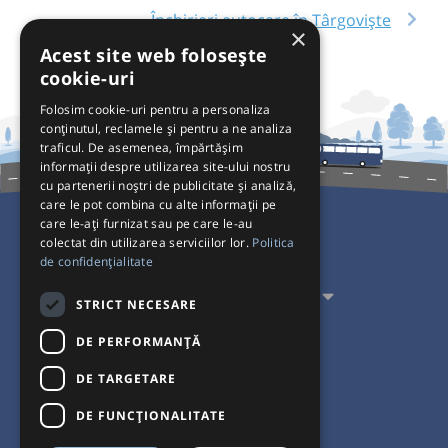
Închirieri autocare în Târgoviște
×
Acest site web folosește
cookie-uri
Folosim cookie-uri pentru a personaliza
conținutul, reclamele și pentru a ne analiza
traficul. De asemenea, împărtășim
informații despre utilizarea site-ului nostru
cu partenerii noștri de publicitate și analiză,
care le pot combina cu alte informații pe
care le-ați furnizat sau pe care le-au
colectat din utilizarea serviciilor lor.
Politica
Pentru Călători
de confidențialitate
Pentru Transportatori
STRICT NECESARE
Interacționăm
DE PERFORMANȚĂ
DE TARGETARE
Acceptăm plăți cu
DE FUNCŢIONALITATE