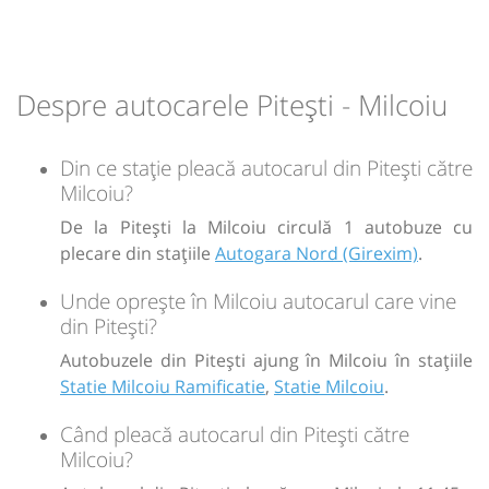
Statie Milcoiu
12:48
12:48
Milcoiu
Statie Milcoiu Ramificatie
Despre autocarele Pitești - Milcoiu
Durată:
Zile de circulație:
h
min
1
03
L
M
M
J
V
S
D
Din ce stație pleacă autocarul din Pitești către
Milcoiu?
-
De la Pitești la Milcoiu circulă 1 autobuze cu
plecare din stațiile
Autogara Nord (Girexim)
.
Sursa:
Transmontana SA
| Ultima actualizare:
07/2026
Unde oprește în Milcoiu autocarul care vine
din Pitești?
Autobuzele din Pitești ajung în Milcoiu în stațiile
Statie Milcoiu Ramificatie
,
Statie Milcoiu
.
Când pleacă autocarul din Pitești către
Milcoiu?