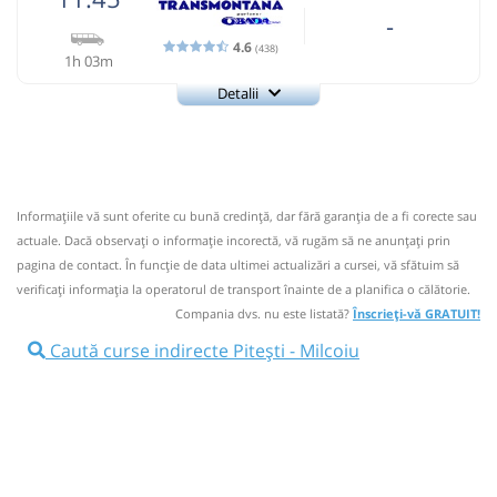
-
4.6
(438)
1h 03m
Detalii
0726922277
Transmontana
Trimite email
Transmontana SA
Pagină operator
Opinii călători
Informaţiile vă sunt oferite cu bună credinţă, dar fără garanţia de a fi corecte sau
0726922277; 0723397890; Program: orele 7:00- 17:00
actuale. Dacă observați o informaţie incorectă, vă rugăm să ne anunțați prin
Nu a circulat?
Semnalați aici
(
44 comentarii
)
pagina de contact. În funcție de data ultimei actualizări a cursei, vă sfătuim să
⤣
verificaţi informaţia la operatorul de transport înainte de a planifica o călătorie.
NOU!
Pune poze din călătoria ta
Compania dvs. nu este listată?
Înscrieți-vă GRATUIT!
11:45
Pitești
Autogara Nord (Girexim)
Caută curse indirecte Pitești - Milcoiu
Microbuz: Brasov - Horezu
Dotări:
Afiseaza itinerariu