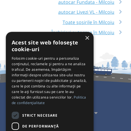
autocar Fundata - Milcoiu
autocar Livezi VL - Milcoiu
Toate sosirile în Milcoiu
Închirieri autocare în Milcoiu
×
Acest site web folosește
cookie-uri
Folosim cookie-uri pentru a personaliza
conținutul, reclamele și pentru a ne analiza
traficul. De asemenea, împărtășim
informații despre utilizarea site-ului nostru
cu partenerii noștri de publicitate și analiză,
care le pot combina cu alte informații pe
care le-ați furnizat sau pe care le-au
colectat din utilizarea serviciilor lor.
Politica
Pentru Călători
de confidențialitate
Pentru Transportatori
STRICT NECESARE
Interacționăm
DE PERFORMANȚĂ