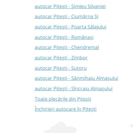
autocar Pitești - Șimleu Silvaniei
autocar Pitești - Ciumărna SJ
autocar Pitești - Poarta Sălajului
autocar Pitești - Românași
autocar Pitești - Chendremal
autocar Pitești - Zimbor
autocar Pitești - Sutoru
autocar Pitești - Sânmihaiu Almașului
autocar Pitești - Sîncraiu Almașului
Toate plecările din Pitești
Închirieri autocare în Pitești