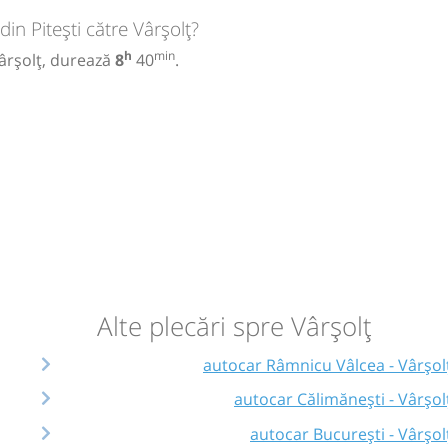
in Pitești către Vârșolț?
h
min
Vârșolț, durează
8
40
.
Alte plecări spre Vârșolț
autocar Râmnicu Vâlcea - Vârșol
autocar Călimănești - Vârșol
autocar București - Vârșol