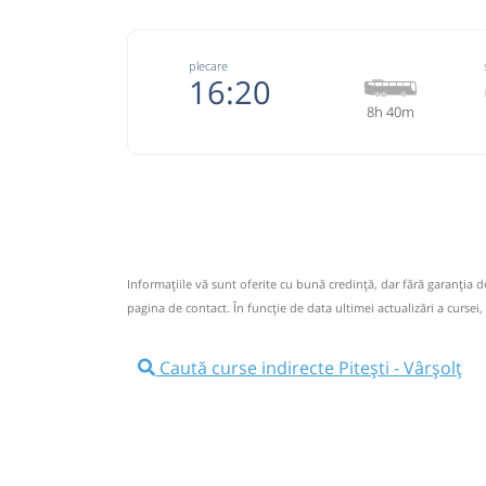
plecare
16:20
8h 40m
074914
Cento Trans
Trimite
Tur Cento Trans
Pagină
Opinii călători
Informaţiile vă sunt oferite cu bună credinţă, dar fără garanţia 
Reducerile pentru studenti si elevi se acord
pagina de contact. În funcție de data ultimei actualizări a cursei,
trasee interjudetene. Localitatea de plecare tre
in judet diferit fata de localitatea de destinatie.
Caută curse indirecte Pitești - Vârșolț
Nu a circulat?
Semnalați aici
(
38 comentarii
)
⤣
NOU!
Pune poze din călătoria ta
16:20
Pitești
Autogara Nord (Girexim