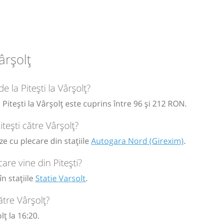
poca -
ârșolț
e la Pitești la Vârșolț?
circulație:
 Pitești la Vârșolț este cuprins între 96 și 212 RON.
M
M
J
V
S
D
itești către Vârșolț?
ze cu plecare din stațiile
Autogara Nord (Girexim)
.
are vine din Pitești?
în stațiile
Statie Varsolt
.
ătre Vârșolț?
ț la 16:20.