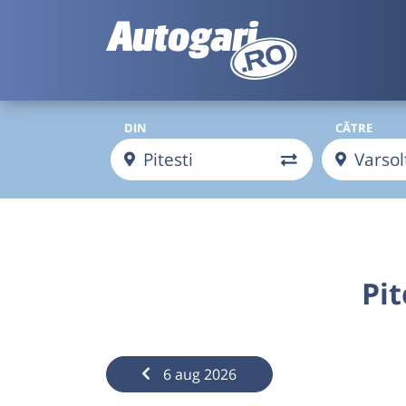
DIN
CĂTRE
Pit
6 aug 2026