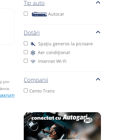
Tip auto
Autocar
Dotări
Spațiu generos la picioare
Aer condiționat
Internet Wi-Fi
Companii
i prin
ătorie.
Cento Trans
 GRATUIT!