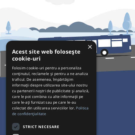
×
Acest site web folosește
cookie-uri
Folosim cookie-uri pentru a personaliza
conținutul, reclamele și pentru a ne analiza
traficul. De asemenea, împărtășim
Pentru Călători
informații despre utilizarea site-ului nostru
cu partenerii noștri de publicitate și analiză,
Curse autobuz
care le pot combina cu alte informații pe
care le-ați furnizat sau pe care le-au
Plecări/Sosiri
colectat din utilizarea serviciilor lor.
Politica
Program operatori
de confidențialitate
Termeni și condiții
STRICT NECESARE
Setări de cookie-uri