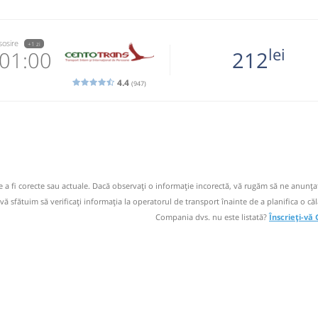
sosire
+1 zi
lei
01:00
212
4.4
(947)
9020
 email
 operator
de a fi corecte sau actuale. Dacă observați o informaţie incorectă, vă rugăm să ne anunțaț
a numai pe
 vă sfătuim să verificaţi informaţia la operatorul de transport înainte de a planifica o căl
buie sa fie
Compania dvs. nu este listată?
Înscrieți-vă
)