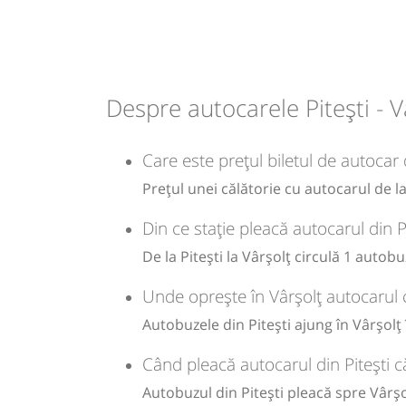
Autocar: Bucuresti - Pitesti - Cluj Na
Simleu Silvaniei
Dotări:
Afiseaza itinerariu
Despre autocarele Pitești - V
+1 zi
01:00
Vârșolț
Statie Varsolt
Care este prețul biletul de autocar d
Durată:
Zile de 
h
min
8
40
Prețul unei călătorie cu autocarul de la
L
Din ce stație pleacă autocarul din P
lei
212
De la Pitești la Vârșolț circulă 1 autobu
Unde oprește în Vârșolț autocarul c
Sursa:
Tur Cento Trans
| Ultima actualizare:
07/2026
Autobuzele din Pitești ajung în Vârșolț 
Când pleacă autocarul din Pitești c
Autobuzul din Pitești pleacă spre Vârșol