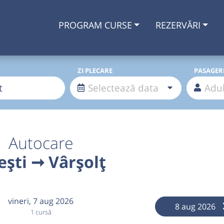
PROGRAM CURSE
REZERVĂRI
ZI PLECARE
PASAGER
Autocare
ești ➞ Vârșolț
vineri,
7 aug 2026
8 aug 2026
1 cursă