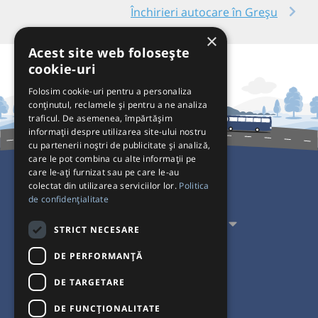
Închirieri autocare în Greșu
×
Acest site web folosește
cookie-uri
Folosim cookie-uri pentru a personaliza
conținutul, reclamele și pentru a ne analiza
traficul. De asemenea, împărtășim
informații despre utilizarea site-ului nostru
cu partenerii noștri de publicitate și analiză,
care le pot combina cu alte informații pe
care le-ați furnizat sau pe care le-au
colectat din utilizarea serviciilor lor.
Politica
Pentru Călători
de confidențialitate
Pentru Transportatori
STRICT NECESARE
Interacționăm
DE PERFORMANȚĂ
DE TARGETARE
Acceptăm plăți cu
DE FUNCŢIONALITATE