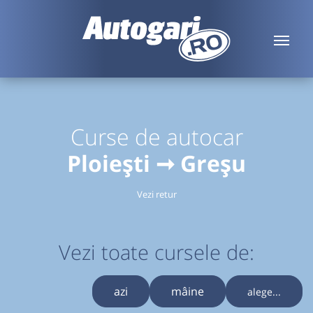
Curse de autocar
Ploiești ➞ Greșu
Vezi retur
Vezi toate cursele de:
azi
mâine
alege...