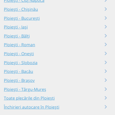
Ploiești - Cluj Napoca
Ploiești - Chișinău
Ploiești - București
Ploiești - Iași
Ploiești - Bălți
Ploiești - Roman
Ploiești - Onești
Ploiești - Slobozia
Ploiești - Bacău
Ploiești - Brașov
Ploiești - Târgu-Mureș
Toate plecările din Ploiești
Închirieri autocare în Ploiești