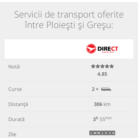
Servicii de transport oferite
între Ploiești și Greșu:
Notă
4.85
Curse
2 ×
Distanță
306
km
h
min
Durată
3
55
Zile
L
M
M
J
V
S
D