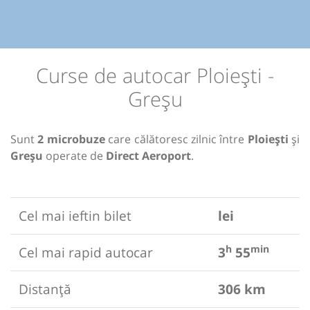
Curse de autocar Ploiești -
Greșu
Sunt
2 microbuze
care călătoresc zilnic între
Ploiești
și
Greșu
operate de
Direct Aeroport
.
Cel mai ieftin bilet
lei
h
min
Cel mai rapid autocar
3
55
Distanță
306 km