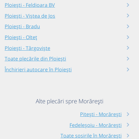
Ploiești - Feldioara BV
Ploiești - Viștea de Jos
Ploiești - Bradu
Ploiești - Olteț
Ploiești - Târgoviște
Toate plecările din Ploiești
Închirieri autocare în Ploiești
Alte plecări spre Morărești
Pitești - Morărești
Fedeleșoiu - Morărești
Toate sosirile în Morărești