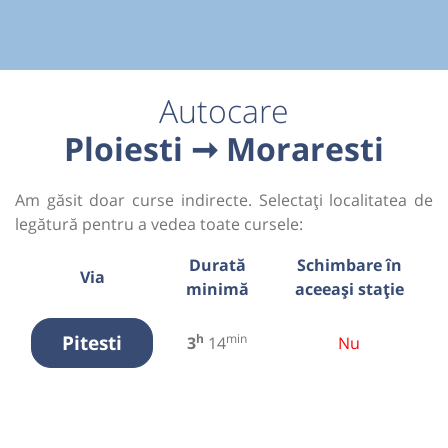
Autocare
Ploiesti ➞ Moraresti
Am găsit doar curse indirecte. Selectați localitatea de
legătură pentru a vedea toate cursele:
Durată
Schimbare în
Via
minimă
aceeași stație
Pitesti
h
min
3
14
Nu