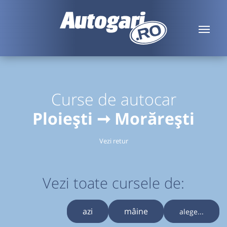
Curse de autocar
Ploiești ➞ Morărești
Vezi retur
Vezi toate cursele de:
azi
mâine
alege...