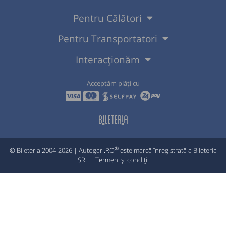
Pentru Călători
Pentru Transportatori
Interacționăm
Acceptăm plăți cu
®
© Bileteria 2004-2026 | Autogari.RO
este marcă înregistrată a Bileteria
SRL |
Termeni și condiții