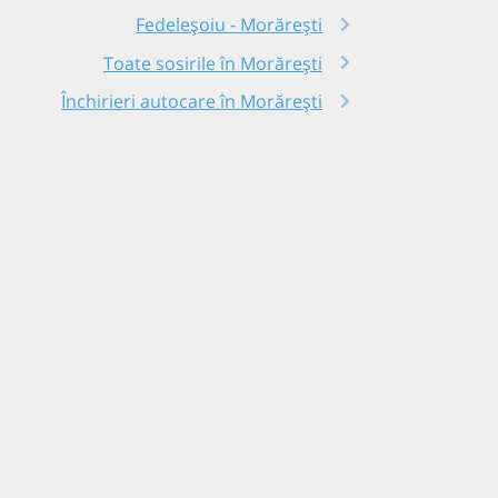
Fedeleșoiu - Morărești
Toate sosirile în Morărești
Închirieri autocare în Morărești