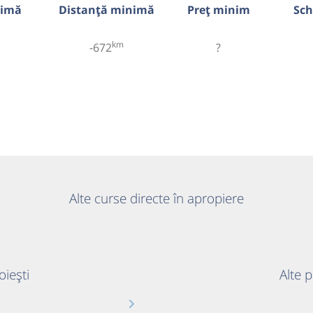
nimă
Distanță minimă
Preț minim
Sch
km
-672
?
Alte curse directe în apropiere
oiești
Alte 