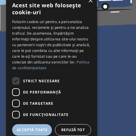
×
Acest site web folosește
cookie-uri
Folosim cookie-uri pentru a personaliza
conținutul, reclamele și pentru a ne analiza
traficul. De asemenea, împărtășim
Pentru Călători
informații despre utilizarea site-ului nostru
cu partenerii noștri de publicitate și analiză,
Curse autobuz
care le pot combina cu alte informații pe
care le-ați furnizat sau pe care le-au
Plecări/Sosiri
colectat din utilizarea serviciilor lor.
Politica
Program operatori
de confidențialitate
Termeni și condiții
STRICT NECESARE
Setări de cookie-uri
DE PERFORMANȚĂ
DE TARGETARE
DE FUNCŢIONALITATE
ACCEPTĂ TOATE
REFUZĂ TOT