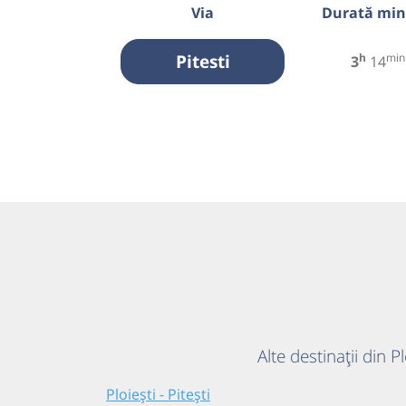
Via
Durată mi
Pitesti
h
min
3
14
Alte destinații din Pl
Ploiești - Pitești