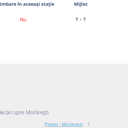
imbare în aceeași stație
Mijloc
Nu
+
plecări spre Morărești
Pitești - Morărești