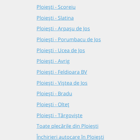
Ploiești - Scoreiu
Ploiești - Slatina
Ploiești - Arpașu de Jos
Ploiești - Porumbacu de Jos
Ploiești - Ucea de Jos
Ploiești - Avrig
Ploiești - Feldioara BV
Ploiești - Viștea de Jos
Ploiești - Bradu
Ploiești - Olteț
Ploiești - Târgoviște
Toate plecările din Ploiești
Închirieri autocare în Ploiești