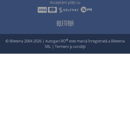
Acceptăm plăți cu
®
© Bileteria 2004-2026 | Autogari.RO
este marcă înregistrată a Bileteria
SRL |
Termeni și condiții