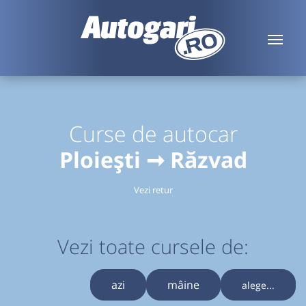
Curse de autocar
Ploiești ➞ Răzvad
Vezi retur
Vezi toate cursele de:
azi
mâine
alege...