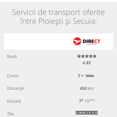
Servicii de transport oferite
între Ploiești și Secuia:
Notă
4.85
Curse
2 ×
Distanță
450
km
h
min
Durată
7
10
Zile
L
M
M
J
V
S
D