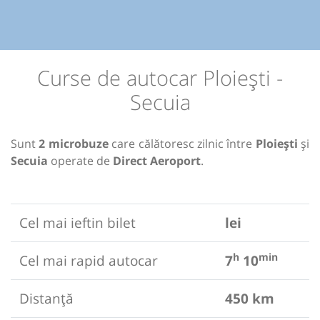
Curse de autocar Ploiești -
Secuia
Sunt
2 microbuze
care călătoresc zilnic între
Ploiești
și
Secuia
operate de
Direct Aeroport
.
Cel mai ieftin bilet
lei
h
min
Cel mai rapid autocar
7
10
Distanță
450 km