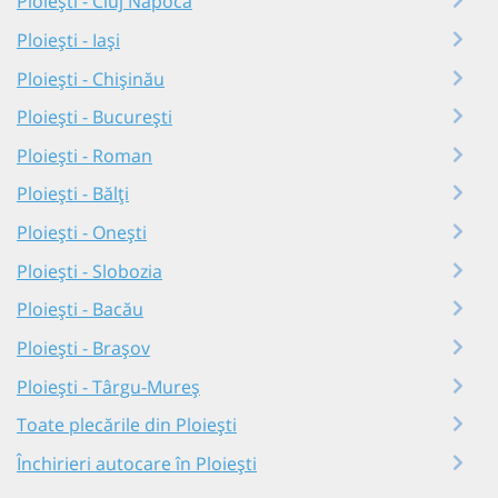
Ploiești - Cluj Napoca
Ploiești - Iași
Ploiești - Chișinău
Ploiești - București
Ploiești - Roman
Ploiești - Bălți
Ploiești - Onești
Ploiești - Slobozia
Ploiești - Bacău
Ploiești - Brașov
Ploiești - Târgu-Mureș
Toate plecările din Ploiești
Închirieri autocare în Ploiești