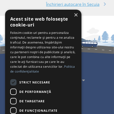
Închirieri autocare în Secuia
×
Acest site web folosește
cookie-uri
Folosim cookie-uri pentru a personaliza
conținutul, reclamele și pentru a ne analiza
traficul. De asemenea, împărtășim
informații despre utilizarea site-ului nostru
cu partenerii noștri de publicitate și analiză,
care le pot combina cu alte informații pe
care le-ați furnizat sau pe care le-au
colectat din utilizarea serviciilor lor.
Politica
Pentru Călători
de confidențialitate
Pentru Transportatori
STRICT NECESARE
Interacționăm
DE PERFORMANȚĂ
DE TARGETARE
Acceptăm plăți cu
DE FUNCŢIONALITATE