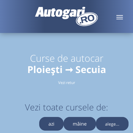
Curse de autocar
Ploiești ➞ Secuia
Vezi retur
Vezi toate cursele de:
azi
mâine
alege...