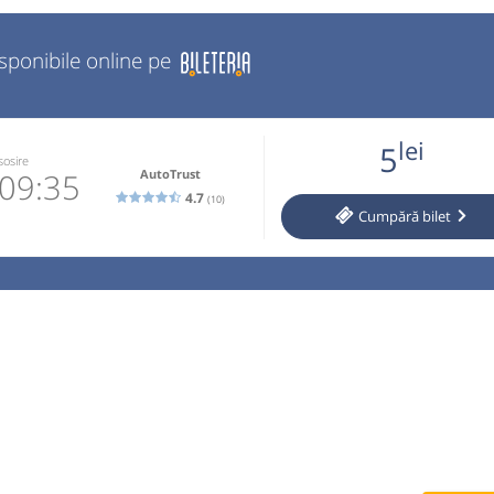
isponibile online pe
lei
5
sosire
AutoTrust
09:35
4.7
(10)
Cumpără
bilet
53065905
 email
operator
 cumparate
l auto si
nut. Traseu