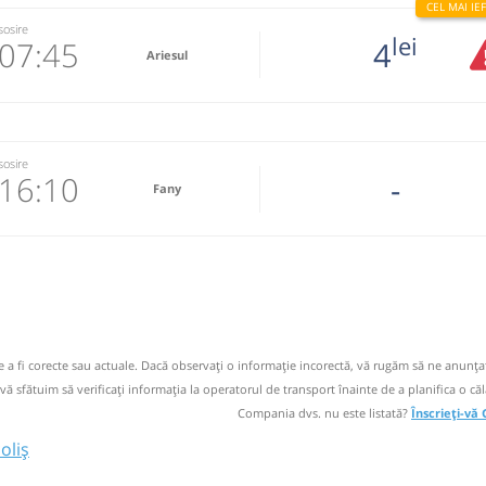
sosire
lei
07:45
4
Ariesul
195090
 email
sosire
16:10
-
 operator
Fany
 dacă mai
 email
circulație:
L
 operator
M
M
J
V
S
D
de a fi corecte sau actuale. Dacă observați o informaţie incorectă, vă rugăm să ne anunțaț
 vă sfătuim să verificaţi informaţia la operatorul de transport înainte de a planifica o căl
ă
bilet
Compania dvs. nu este listată?
Înscrieți-vă
oliș