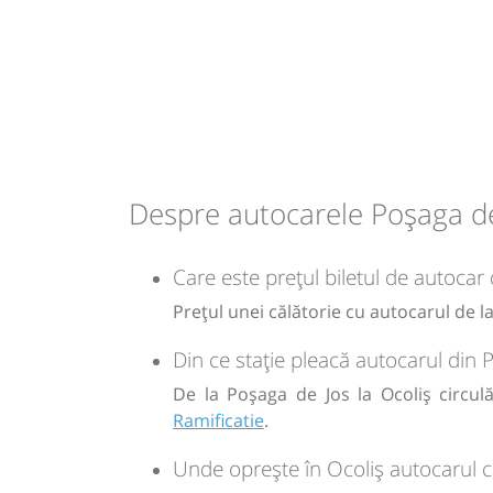
07:45
Ocoliș
Ramificatie
Autocar: Abrud - Cluj Napoca
Dotări:
Afiseaza itinerariu
Durată:
Zile de 
min
10
L
16:10
Ocoliș
Ramificatie
lei
4
Durată:
Zile de 
min
Despre autocarele Poșaga de
14
L
Sursa:
Ariesul SA
| Ultima actualizare:
12/2024
Care este prețul biletul de autocar
-
Prețul unei călătorie cu autocarul de la
Sursa:
Fany Prestari Servicii SRL
| Ultima actualizare:
04/2026
Din ce stație pleacă autocarul din 
De la Poșaga de Jos la Ocoliș circul
Ramificatie
.
Unde oprește în Ocoliș autocarul c