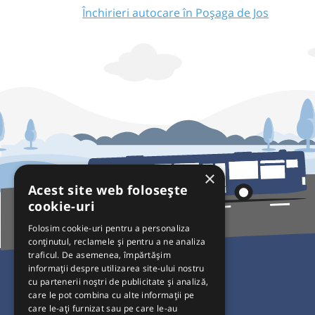
Închirieri autocare în Poșaga de Jos
×
Acest site web folosește
cookie-uri
Folosim cookie-uri pentru a personaliza
conținutul, reclamele și pentru a ne analiza
traficul. De asemenea, împărtășim
Pentru Călători
informații despre utilizarea site-ului nostru
cu partenerii noștri de publicitate și analiză,
Curse autobuz
care le pot combina cu alte informații pe
care le-ați furnizat sau pe care le-au
Plecări/Sosiri