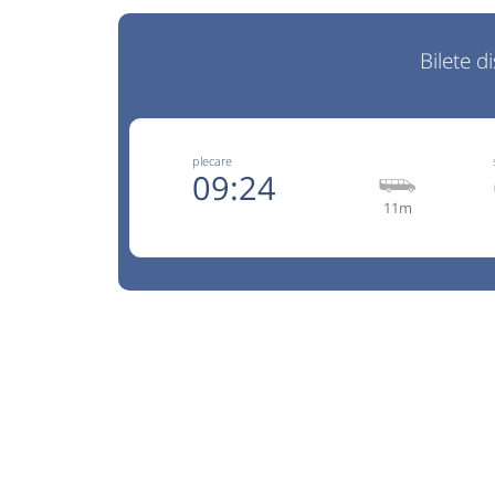
Bilete d
plecare
09:24
11m
TEL.:07
AutoTrust
Trimite
Auto Trust Corporation SRL
Pagină 
Reducerile sunt valabile doar pentru biletele
online. Info:0753065905. Conducatoru
transportatorul nu raspund de bagaje si conti
efectuat de Auto Trust Corporation SRL