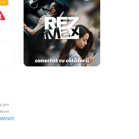
i prin
ătorie.
 GRATUIT!