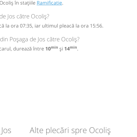
coliș în stațiile
Ramificatie
.
e Jos către Ocoliș?
 la ora 07:35, iar ultimul pleacă la ora 15:56.
 din Poșaga de Jos către Ocoliș?
min
min
carul, durează între
10
și
14
.
 Jos
Alte plecări spre Ocoliș