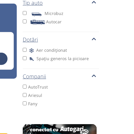
Tip auto
Microbuz
Autocar
Dotări
Aer condiționat
Spațiu generos la picioare
Companii
AutoTrust
Ariesul
Fany