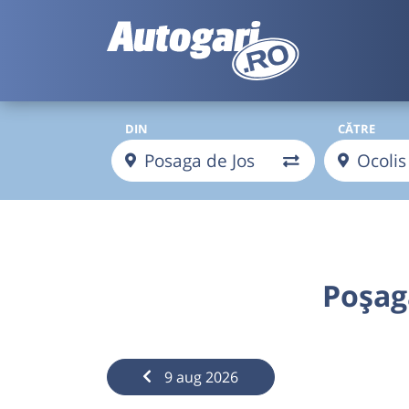
DIN
CĂTRE
Poșag
9 aug 2026