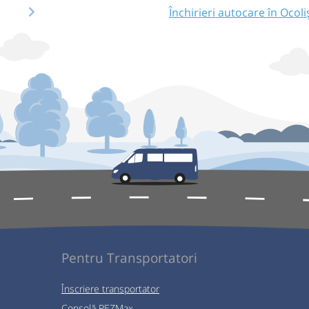
Închirieri autocare în Ocoli
Pentru Transportatori
Înscriere transportator
Consolă REZMax