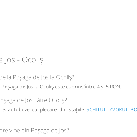
circulație:
M
M
J
V
S
D
circulație:
 Jos - Ocoliș
M
M
J
V
S
D
 de la Poșaga de Jos la Ocoliș?
 Poșaga de Jos la Ocoliș este cuprins între 4 și 5 RON.
Poșaga de Jos către Ocoliș?
ă 3 autobuze cu plecare din stațiile
SCHITUL IZVORUL P
are vine din Poșaga de Jos?