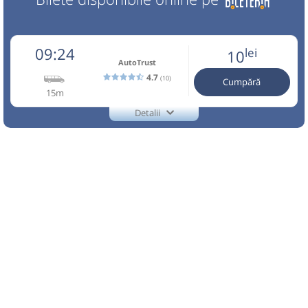
09:24
lei
10
AutoTrust
4.7
(10)
Cumpără
15m
Detalii
TEL.:0753065905
AutoTrust
Trimite email
Auto Trust Corporation SRL
Pagină operator
Reducerile sunt valabile doar pentru biletele cumparate
online. Info:0753065905. Conducatorul auto si
transportatorul nu raspund de bagaje si continut. Traseu
efectuat de Auto Trust Corporation SRL
Nu a circulat?
Semnalați aici
(
9 comentarii
)
⤣
NOU!
Pune poze din călătoria ta
09:24
Poșaga de Jos
Ramificatie