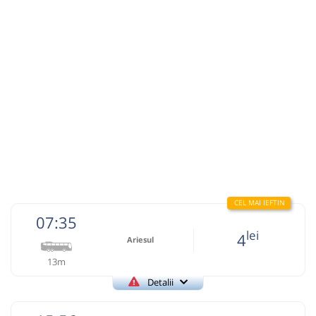
Microbuz: Brad - Cluj Napoca
Dotări:
Afiseaza itinerariu
09:39
Vidolm
Statie
Durată:
Zile de circulație:
min
15
L
M
M
J
V
S
D
lei
10
Cumpără
07:35
lei
4
Sursa:
Auto Trust Corporation SRL
| Ultima actualizare:
05/2026
Ariesul
13m
Detalii
+40752195090
Ariesul
Trimite email