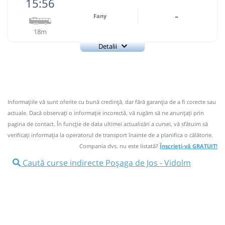
15:56
Ariesul SA
Pagină operator
-
Fany
18m
Informaţii neactualizate de 2 ani.
Spuneți-ne dacă mai
circulă.
(10 comentarii)
Detalii
Fany
Trimite email
07:35
Poșaga de Jos
SCHITUL IZVORUL POSAGA
Fany Prestari Servicii SRL
Pagină operator
Autocar: Campeni - Cluj Napoca
Dotări:
Informaţiile vă sunt oferite cu bună credinţă, dar fără garanţia de a fi corecte sau
Nu a circulat?
Semnalați aici
⤣
Afiseaza itinerariu
actuale. Dacă observați o informaţie incorectă, vă rugăm să ne anunțați prin
NOU!
Pune poze din călătoria ta
pagina de contact. În funcție de data ultimei actualizări a cursei, vă sfătuim să
verificaţi informaţia la operatorul de transport înainte de a planifica o călătorie.
07:48
Vidolm
Statie
15:56
Poșaga de Jos
Ramificatie
Compania dvs. nu este listată?
Înscrieți-vă GRATUIT!
Autocar: Abrud - Cluj Napoca
Caută curse indirecte Poșaga de Jos - Vidolm
Durată:
Zile de circulație:
Dotări:
min
13
L
M
M
J
V
S
D
Afiseaza itinerariu
lei
4
16:14
Vidolm
Statie