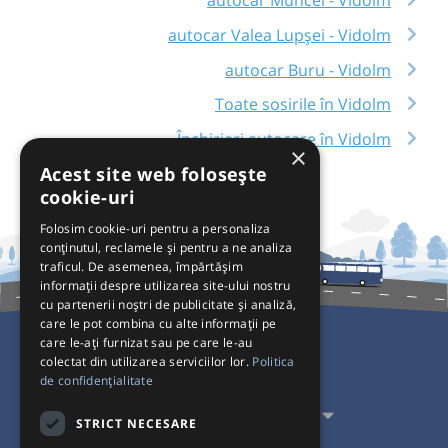
autocar Muncel - Vidolm
autocar Valea Lupșei - Vidolm
autocar Buru - Vidolm
Toate sosirile în Vidolm
Închirieri autocare în Vidolm
×
Acest site web folosește
cookie-uri
Folosim cookie-uri pentru a personaliza
conținutul, reclamele și pentru a ne analiza
traficul. De asemenea, împărtășim
informații despre utilizarea site-ului nostru
cu partenerii noștri de publicitate și analiză,
care le pot combina cu alte informații pe
care le-ați furnizat sau pe care le-au
colectat din utilizarea serviciilor lor.
Politica
Pentru Călători
de confidențialitate
Pentru Transportatori
STRICT NECESARE