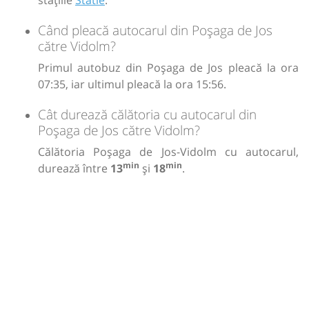
stațiile
Statie
.
Când pleacă autocarul din Poșaga de Jos
către Vidolm?
Primul autobuz din Poșaga de Jos pleacă la ora
07:35, iar ultimul pleacă la ora 15:56.
Cât durează călătoria cu autocarul din
Poșaga de Jos către Vidolm?
Călătoria Poșaga de Jos-Vidolm cu autocarul,
min
min
durează între
13
și
18
.