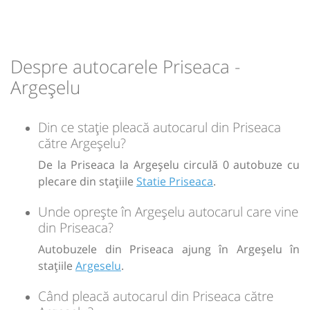
Durată:
Zile de circulație:
h
min
1
15
L
M
M
J
V
S
D
Despre autocarele Priseaca -
-
Argeșelu
Sursa:
GRUP ATYC SRL
| Ultima actualizare:
11/2025
Din ce stație pleacă autocarul din Priseaca
către Argeșelu?
De la Priseaca la Argeșelu circulă 0 autobuze cu
plecare din stațiile
Statie Priseaca
.
Unde oprește în Argeșelu autocarul care vine
din Priseaca?
Autobuzele din Priseaca ajung în Argeșelu în
stațiile
Argeselu
.
Când pleacă autocarul din Priseaca către