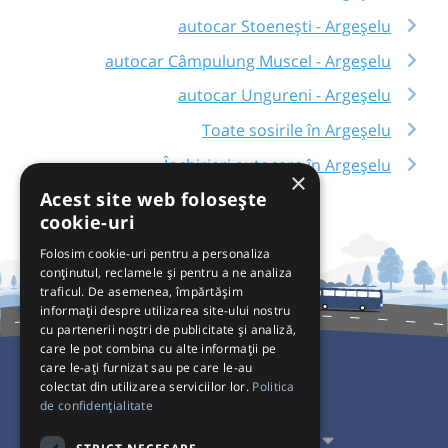
autocar Stoenești - Argeșelu
autocar Câmpulung Muscel - Argeșelu
autocar Ungureni - Argeșelu
Toate sosirile în Argeșelu
Închirieri autocare în Argeșelu
×
Acest site web folosește
cookie-uri
Folosim cookie-uri pentru a personaliza
conținutul, reclamele și pentru a ne analiza
traficul. De asemenea, împărtășim
informații despre utilizarea site-ului nostru
cu partenerii noștri de publicitate și analiză,
care le pot combina cu alte informații pe
care le-ați furnizat sau pe care le-au
colectat din utilizarea serviciilor lor.
Politica
Pentru Călători
de confidențialitate
Pentru Transportatori