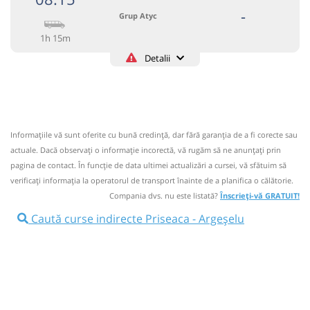
-
Grup Atyc
1h 15m
Detalii
0743335888
Grup Atyc
Trimite email
GRUP ATYC SRL
Pagină operator
Informaţiile vă sunt oferite cu bună credinţă, dar fără garanţia de a fi corecte sau
Circulă doar luni, marți, miercuri, joi și vineri
actuale. Dacă observați o informaţie incorectă, vă rugăm să ne anunțați prin
Nu a circulat?
Semnalați aici
pagina de contact. În funcție de data ultimei actualizări a cursei, vă sfătuim să
⤣
verificaţi informaţia la operatorul de transport înainte de a planifica o călătorie.
NOU!
Pune poze din călătoria ta
Compania dvs. nu este listată?
Înscrieți-vă GRATUIT!
08:15
Priseaca
Statie Priseaca
Caută curse indirecte Priseaca - Argeșelu
Microbuz: # Targoviste-Campulung Muscel
Afiseaza itinerariu
09:30
Argeșelu
Argeselu