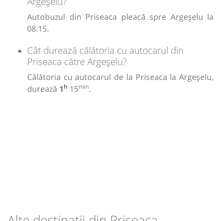
Argeșelu?
Autobuzul din Priseaca pleacă spre Argeșelu la
08:15.
Cât durează călătoria cu autocarul din
Priseaca către Argeșelu?
Călătoria cu autocarul de la Priseaca la Argeșelu,
h
min
durează
1
15
.
Alte destinații din Priseaca