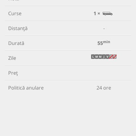
Curse
1 ×
Distanță
-
min
Durată
55
Zile
L
M
M
J
V
S
D
Preț
Politică anulare
24 ore