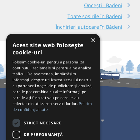
Oncești - Bădeni
Toate sosirile în Bădeni
Închirieri autocare în Bădeni
×
Acest site web folosește
cookie-uri
Folosim cookie-uri pentru a personaliza
conținutul, reclamele și pentru a ne analiza
traficul. De asemenea, împărtășim
informații despre utilizarea site-ului nostru
cu partenerii noștri de publicitate și analiză,
care le pot combina cu alte informații pe
care le-ați furnizat sau pe care le-au
colectat din utilizarea serviciilor lor.
Politica
Pentru Călători
de confidențialitate
Pentru Transportatori
STRICT NECESARE
Interacționăm
DE PERFORMANȚĂ