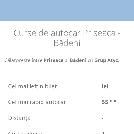
Curse de autocar Priseaca -
Bădeni
Călătorește între
Priseaca
și
Bădeni
cu
Grup Atyc
.
Cel mai ieftin bilet
lei
min
Cel mai rapid autocar
55
Distanță
-
Curse zilnice
1