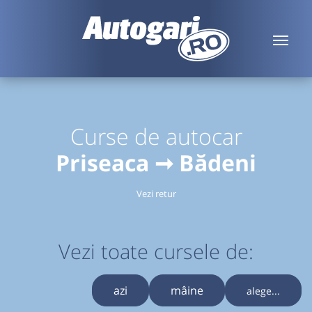
Curse de autocar
Priseaca ➞ Bădeni
Vezi retur
Vezi toate cursele de:
azi
mâine
alege...