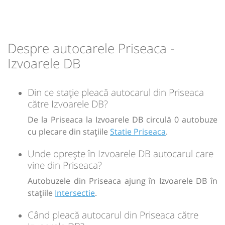
Durată:
Zile de circulație:
min
15
L
M
M
J
V
S
D
Despre autocarele Priseaca -
-
Izvoarele DB
Sursa:
GRUP ATYC SRL
| Ultima actualizare:
11/2025
Din ce stație pleacă autocarul din Priseaca
către Izvoarele DB?
De la Priseaca la Izvoarele DB circulă 0 autobuze
cu plecare din stațiile
Statie Priseaca
.
Unde oprește în Izvoarele DB autocarul care
vine din Priseaca?
Autobuzele din Priseaca ajung în Izvoarele DB în
stațiile
Intersectie
.
Când pleacă autocarul din Priseaca către