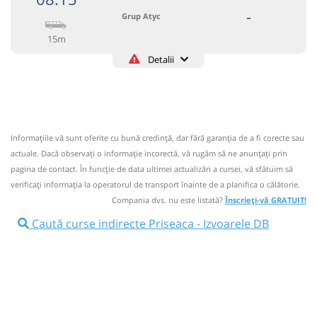
-
Grup Atyc
15m
Detalii
0743335888
Grup Atyc
Trimite email
GRUP ATYC SRL
Pagină operator
Informaţiile vă sunt oferite cu bună credinţă, dar fără garanţia de a fi corecte sau
Circulă doar luni, marți, miercuri, joi și vineri
actuale. Dacă observați o informaţie incorectă, vă rugăm să ne anunțați prin
Nu a circulat?
Semnalați aici
pagina de contact. În funcție de data ultimei actualizări a cursei, vă sfătuim să
⤣
verificaţi informaţia la operatorul de transport înainte de a planifica o călătorie.
NOU!
Pune poze din călătoria ta
Compania dvs. nu este listată?
Înscrieți-vă GRATUIT!
08:15
Priseaca
Statie Priseaca
Caută curse indirecte Priseaca - Izvoarele DB
Microbuz: # Targoviste-Campulung Muscel
Afiseaza itinerariu
08:30
Izvoarele DB
Intersectie