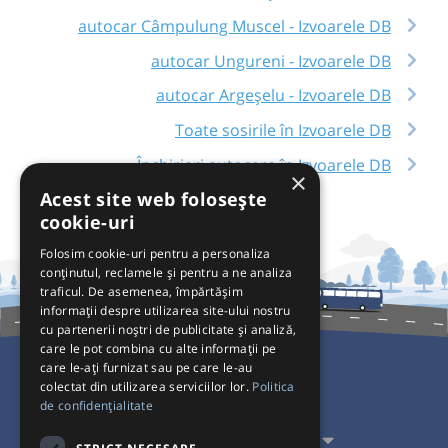
autocar Câmpulung Muscel - Izvoarele DB
autocar Ungureni - Izvoarele DB
autocar Argeșelu - Izvoarele DB
Toate sosirile în Izvoarele DB
Închirieri autocare în Izvoarele DB
×
Acest site web folosește
cookie-uri
Folosim cookie-uri pentru a personaliza
conținutul, reclamele și pentru a ne analiza
traficul. De asemenea, împărtășim
informații despre utilizarea site-ului nostru
cu partenerii noștri de publicitate și analiză,
care le pot combina cu alte informații pe
care le-ați furnizat sau pe care le-au
colectat din utilizarea serviciilor lor.
Politica
Pentru Călători
de confidențialitate
Pentru Transportatori