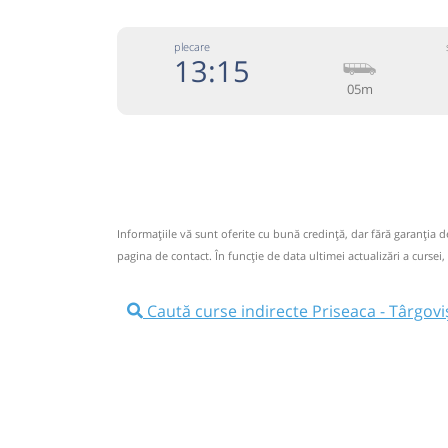
plecare
13:15
05m
074333
Grup Atyc
Trimite
GRUP ATYC SRL
Pagină
Informaţiile vă sunt oferite cu bună credinţă, dar fără garanţia 
Circulă doar luni, marți, miercuri, joi și vineri
pagina de contact. În funcție de data ultimei actualizări a cursei,
Nu a circulat?
Semnalați aici
⤣
NOU!
Pune poze din călătoria ta
Caută curse indirecte Priseaca - Târgovi
13:15
Priseaca
Statie Priseaca
Microbuz: * Campulung Muscel-Targ
Afiseaza itinerariu