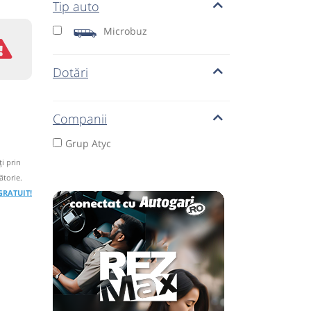
Tip auto
Microbuz
Dotări
Companii
Grup Atyc
i prin
ătorie.
 GRATUIT!