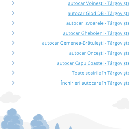
autocar Voinești - Târgovișt
autocar Glod DB - Târgovișt
autocar Izvoarele - Târgovișt
autocar Gheboieni - Târgovișt
autocar Gemenea-Brătulești - Târgovișt
autocar Oncești - Târgovișt
autocar Capu Coastei - Târgovișt
Toate sosirile în Târgovișt
Închirieri autocare în Târgovișt