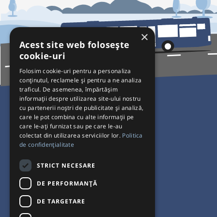
×
Acest site web folosește
cookie-uri
Folosim cookie-uri pentru a personaliza
conținutul, reclamele și pentru a ne analiza
traficul. De asemenea, împărtășim
Pentru Călători
informații despre utilizarea site-ului nostru
cu partenerii noștri de publicitate și analiză,
Curse autobuz
care le pot combina cu alte informații pe
care le-ați furnizat sau pe care le-au
Plecări/Sosiri
colectat din utilizarea serviciilor lor.
Politica
Program operatori
de confidențialitate
Termeni și condiții
STRICT NECESARE
Setări de cookie-uri
DE PERFORMANȚĂ
DE TARGETARE