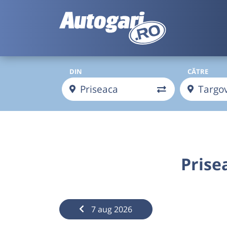
DIN
CĂTRE
Prise
7 aug 2026