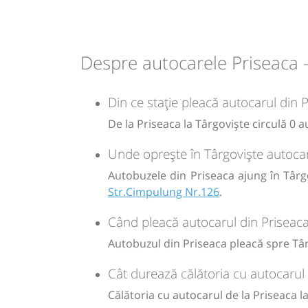
Grup Atyc - Str.Cimpulung Nr.1
13:20
13:20
Târgoviște
Grup Atyc -
Str.T.Vladimirescu Nr.86
Despre autocarele Priseaca -
Durată:
Zile de 
Din ce stație pleacă autocarul din 
min
05
L
De la Priseaca la Târgoviște circulă 0 a
-
Unde oprește în Târgoviște autocar
Autobuzele din Priseaca ajung în Târgo
Sursa:
GRUP ATYC SRL
| Ultima actualizare:
11/2025
Str.Cimpulung Nr.126
.
Când pleacă autocarul din Priseaca
Autobuzul din Priseaca pleacă spre Târ
Cât durează călătoria cu autocarul 
Călătoria cu autocarul de la Priseaca 