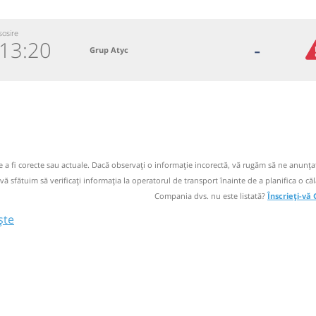
sosire
13:20
-
Grup Atyc
5888
 email
 operator
de a fi corecte sau actuale. Dacă observați o informaţie incorectă, vă rugăm să ne anunțaț
 vă sfătuim să verificaţi informaţia la operatorul de transport înainte de a planifica o căl
Compania dvs. nu este listată?
Înscrieți-vă
ște
oviste