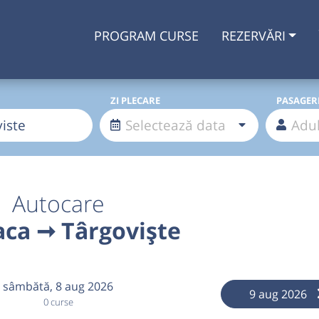
PROGRAM CURSE
REZERVĂRI
ZI PLECARE
PASAGER
Autocare
aca ➞ Târgoviște
sâmbătă,
8 aug 2026
9 aug 2026
0 curse