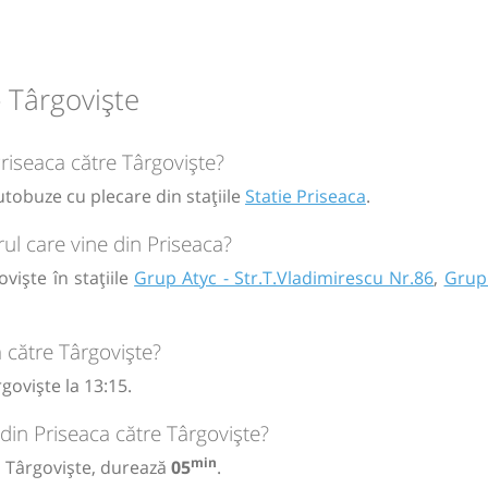
26
 Târgoviște
circulație:
Priseaca către Târgoviște?
M
M
J
V
S
D
utobuze cu plecare din stațiile
Statie Priseaca
.
ul care vine din Priseaca?
viște în stațiile
Grup Atyc - Str.T.Vladimirescu Nr.86
,
Grup 
 către Târgoviște?
goviște la 13:15.
din Priseaca către Târgoviște?
min
la Târgoviște, durează
05
.