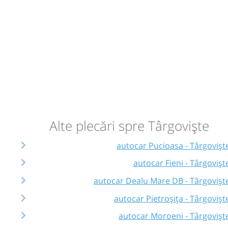
Alte plecări spre Târgoviște
autocar Pucioasa - Târgovișt
autocar Fieni - Târgovișt
autocar Dealu Mare DB - Târgovișt
autocar Pietroșița - Târgovișt
autocar Moroeni - Târgovișt