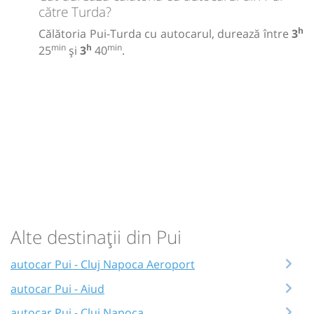
către Turda?
h
Călătoria Pui-Turda cu autocarul, durează între
3
min
h
min
25
și
3
40
.
Alte destinații din Pui
autocar Pui - Cluj Napoca Aeroport
autocar Pui - Aiud
autocar Pui - Cluj Napoca