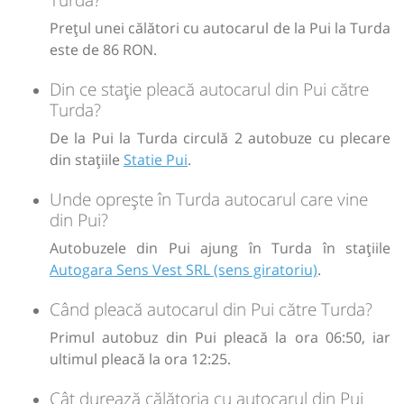
Sursa:
Normandia Service SRL
| Ultima actualizare:
03/2026
Prețul unei călători cu autocarul de la Pui la Turda
este de 86 RON.
Din ce stație pleacă autocarul din Pui către
Turda?
De la Pui la Turda circulă 2 autobuze cu plecare
din stațiile
Statie Pui
.
Unde oprește în Turda autocarul care vine
din Pui?
Autobuzele din Pui ajung în Turda în stațiile
Autogara Sens Vest SRL (sens giratoriu)
.
Când pleacă autocarul din Pui către Turda?
Primul autobuz din Pui pleacă la ora 06:50, iar
ultimul pleacă la ora 12:25.
Cât durează călătoria cu autocarul din Pui