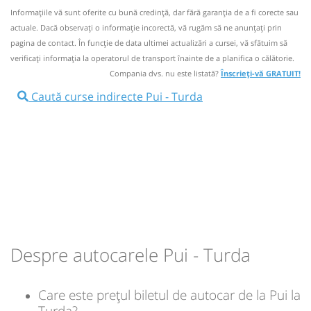
la agentiile firmei.
Autocar: Cj3 - 05:00 -Targu Jiu-Cluj Napoca
Informaţiile vă sunt oferite cu bună credinţă, dar fără garanţia de a fi corecte sau
Afiseaza itinerariu
actuale. Dacă observați o informaţie incorectă, vă rugăm să ne anunțați prin
Nu a circulat?
Semnalați aici
(
21 comentarii
)
⤣
pagina de contact. În funcție de data ultimei actualizări a cursei, vă sfătuim să
NOU!
Pune poze din călătoria ta
verificaţi informaţia la operatorul de transport înainte de a planifica o călătorie.
10:15
Turda
Autogara Sens Vest SRL (sens
Compania dvs. nu este listată?
Înscrieți-vă GRATUIT!
giratoriu)
12:25
Pui
Statie Pui
Caută curse indirecte Pui - Turda
Autocar: Cj2 - 10:30 - Targu Jiu-Cluj Napoca
Durată:
Zile de circulație:
Afiseaza itinerariu
h
min
3
25
L
M
M
J
V
S
D
16:05
Turda
Autogara Sens Vest SRL (sens
giratoriu)
lei
86
Cumpără
Durată:
Zile de circulație:
Sursa:
Normandia Service SRL
| Ultima actualizare:
03/2026
h
min
3
40
L
M
M
J
V
S
D
Despre autocarele Pui - Turda
lei
86
Cumpără
Care este prețul biletul de autocar de la Pui la
Turda?