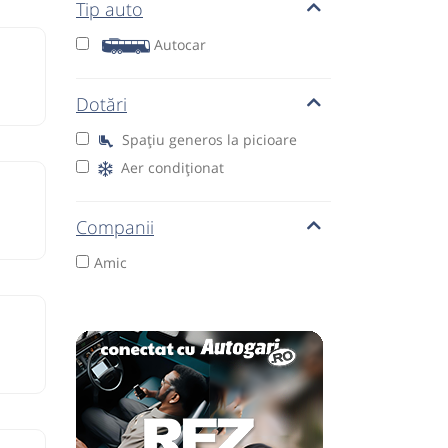
Tip auto
Autocar
Dotări
Spațiu generos la picioare
Aer condiționat
Companii
Amic