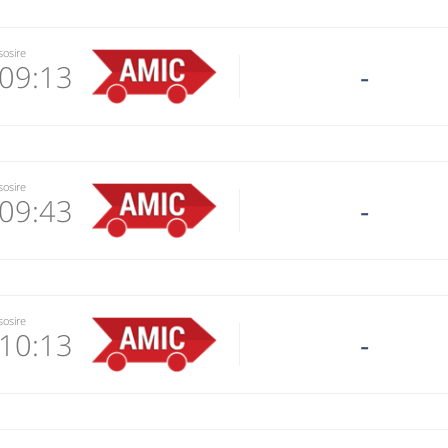
sosire
09:13
-
7006
 email
sosire
09:43
-
 operator
7006
 email
sosire
10:13
-
 operator
7006
 email