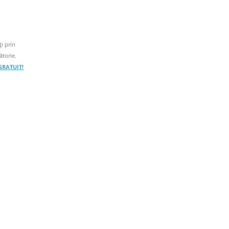
i prin
ătorie.
 GRATUIT!