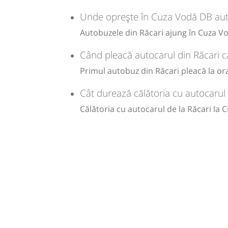
Unde oprește în Cuza Vodă DB auto
-
Autobuzele din Răcari ajung în Cuza Vo
Sursa:
Amic Transport SRL
| Ultima actualizare:
03/2026
Când pleacă autocarul din Răcari 
Primul autobuz din Răcari pleacă la ora 
Cât durează călătoria cu autocarul
Călătoria cu autocarul de la Răcari la