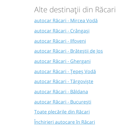
Alte destinații din Răcari
autocar Răcari - Mircea Vodă
autocar Răcari - Crângași
autocar Răcari - Ilfoveni
autocar Răcari - Brăteștii de Jos
autocar Răcari - Ghergani
autocar Răcari - Țepeș Vodă
autocar Răcari - Târgoviște
autocar Răcari - Bâldana
autocar Răcari - București
Toate plecările din Răcari
Închirieri autocare în Răcari