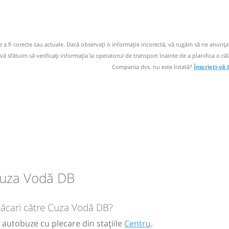
 email
M
M
J
V
S
D
 operator
de a fi corecte sau actuale. Dacă observați o informaţie incorectă, vă rugăm să ne anunțaț
 vă sfătuim să verificaţi informaţia la operatorul de transport înainte de a planifica o căl
circulație:
Compania dvs. nu este listată?
Înscrieți-vă
M
M
J
V
S
D
circulație:
M
M
J
V
S
D
Cuza Vodă DB
circulație:
 Răcari către Cuza Vodă DB?
M
M
J
V
S
D
 autobuze cu plecare din stațiile
Centru
.