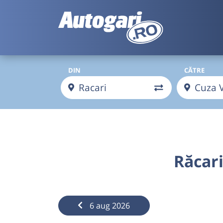
DIN
CĂTRE
Răcar
6 aug 2026