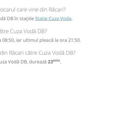
carul care vine din Răcari?
dă DB în stațiile
Statie Cuza Voda
.
către Cuza Vodă DB?
08:50, iar ultimul pleacă la ora 21:50.
 din Răcari către Cuza Vodă DB?
min
 Cuza Vodă DB, durează
23
.