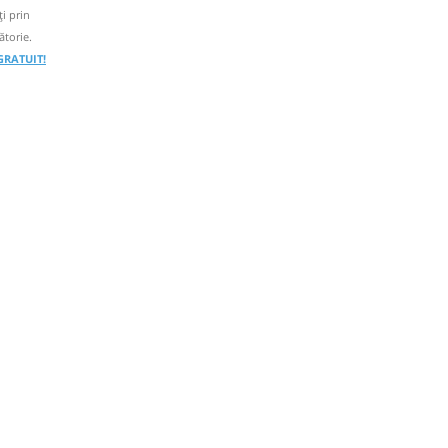
i prin
ătorie.
 GRATUIT!