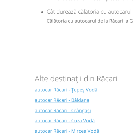
Sursa:
Amic Transport SRL
| Ultima actualizare:
03/2026
Cât durează călătoria cu autocarul
Călătoria cu autocarul de la Răcari la
Alte destinații din Răcari
autocar Răcari - Țepeș Vodă
autocar Răcari - Bâldana
autocar Răcari - Crângași
autocar Răcari - Cuza Vodă
autocar Răcari - Mircea Vodă