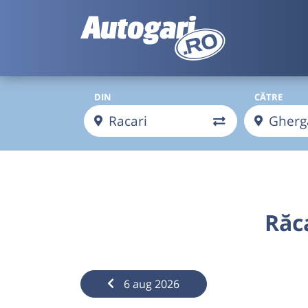
DIN
CĂTRE
Răc
6 aug 2026