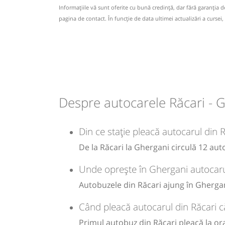
20:53
Ghergani
Statie Ghergani
-
Informaţiile vă sunt oferite cu bună credinţă, dar fără garanţia 
Numar statii 12;
Autocar: Bucuresti - Targoviste
pagina de contact. În funcție de data ultimei actualizări a cursei,
Nu a circulat?
Semnalați aici
(
24 comentarii
)
Durată:
Zile de 
Dotări:
⤣
Sursa:
Amic Transport SRL
| Ultima actualizare:
03/2026
min
03
NOU!
Pune poze din călătoria ta
Afiseaza itinerariu
L
21:50
Răcari
Centru
21:23
Ghergani
Statie Ghergani
-
Autocar: Bucuresti - Targoviste
Durată:
Zile de 
Dotări:
Despre autocarele Răcari - 
Sursa:
Amic Transport SRL
| Ultima actualizare:
03/2026
min
03
Afiseaza itinerariu
L
Din ce stație pleacă autocarul din 
21:53
Ghergani
Statie Ghergani
-
De la Răcari la Ghergani circulă 12 aut
Durată:
Zile de 
Unde oprește în Ghergani autocarul
Sursa:
Amic Transport SRL
| Ultima actualizare:
03/2026
min
03
L
Autobuzele din Răcari ajung în Ghergani
Când pleacă autocarul din Răcari 
-
Primul autobuz din Răcari pleacă la ora 