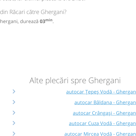
 din Răcari către Ghergani?
min
 Ghergani, durează
03
.
Alte plecări spre Ghergani
autocar Țepeș Vodă - Ghergan
autocar Bâldana - Ghergan
autocar Crângași - Ghergan
autocar Cuza Vodă - Ghergan
autocar Mircea Vodă - Ghergan