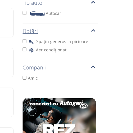
Tip auto
Autocar
Dotări
Spațiu generos la picioare
Aer condiționat
Companii
Amic