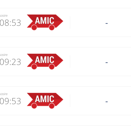
sosire
08:53
-
7006
 email
sosire
09:23
-
 operator
7006
 email
sosire
09:53
-
 operator
7006
 email