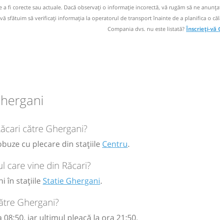
de a fi corecte sau actuale. Dacă observați o informaţie incorectă, vă rugăm să ne anunțaț
 vă sfătuim să verificaţi informaţia la operatorul de transport înainte de a planifica o căl
circulație:
Compania dvs. nu este listată?
Înscrieți-vă
M
M
J
V
S
D
circulație:
Ghergani
M
M
J
V
S
D
Răcari către Ghergani?
obuze cu plecare din stațiile
Centru
.
circulație:
 care vine din Răcari?
M
M
J
V
S
D
 în stațiile
Statie Ghergani
.
către Ghergani?
08:50, iar ultimul pleacă la ora 21:50.