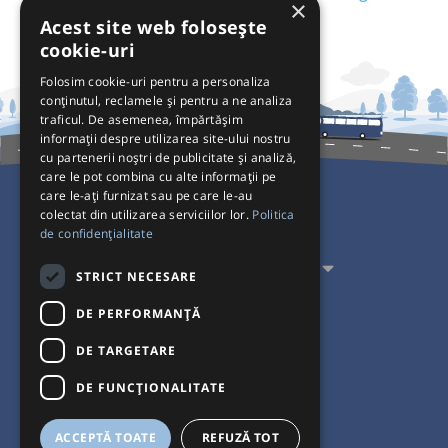
×
Acest site web folosește
cookie-uri
Folosim cookie-uri pentru a personaliza
conținutul, reclamele și pentru a ne analiza
traficul. De asemenea, împărtășim
informații despre utilizarea site-ului nostru
cu partenerii noștri de publicitate și analiză,
care le pot combina cu alte informații pe
care le-ați furnizat sau pe care le-au
colectat din utilizarea serviciilor lor.
Politica
Pentru Călători
de confidențialitate
Pentru Transportatori
STRICT NECESARE
Interacționăm
DE PERFORMANȚĂ
DE TARGETARE
Acceptăm plăți cu
DE FUNCŢIONALITATE
ACCEPTĂ TOATE
REFUZĂ TOT