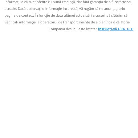
Informaţiile vă sunt oferite cu bună credinţă, dar fără garanţia de a fi corecte sau
Numar statii 12;
Autocar: Bucuresti - Targoviste
actuale. Dacă observați o informaţie incorectă, vă rugăm să ne anunțați prin
Durată:
Zile de circulație:
Sursa:
Amic Transport SRL
| Ultima actualizare:
03/2026
Dotări:
Nu a circulat?
Semnalați aici
(
24 comentarii
)
pagina de contact. În funcție de data ultimei actualizări a cursei, vă sfătuim să
min
⤣
03
L
M
M
J
V
S
D
Afiseaza itinerariu
verificaţi informaţia la operatorul de transport înainte de a planifica o călătorie.
NOU!
Pune poze din călătoria ta
Compania dvs. nu este listată?
Înscrieți-vă GRATUIT!
21:50
Răcari
Centru
21:23
Ghergani
Statie Ghergani
-
Autocar: Bucuresti - Targoviste
Durată:
Zile de circulație:
Sursa:
Amic Transport SRL
| Ultima actualizare:
03/2026
Dotări:
min
03
L
M
M
J
V
S
D
Afiseaza itinerariu
21:53
Ghergani
Statie Ghergani
-
Durată:
Zile de circulație:
Sursa:
Amic Transport SRL
| Ultima actualizare:
03/2026
min
03
L
M
M
J
V
S
D
-