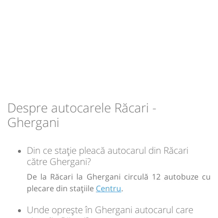
Sursa:
Amic Transport SRL
| Ultima actualizare:
03/2026
Despre autocarele Răcari -
Ghergani
Din ce stație pleacă autocarul din Răcari
către Ghergani?
De la Răcari la Ghergani circulă 12 autobuze cu
plecare din stațiile
Centru
.
Unde oprește în Ghergani autocarul care