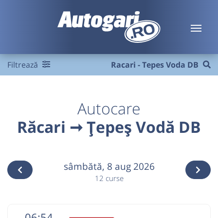
Filtrează
Racari - Tepes Voda DB
Autocare
Răcari ➞ Țepeș Vodă DB
sâmbătă,
8 aug 2026
12 curse
06:54