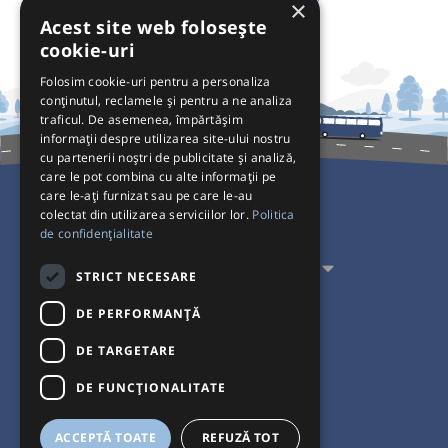
×
Acest site web folosește
cookie-uri
Folosim cookie-uri pentru a personaliza
conținutul, reclamele și pentru a ne analiza
traficul. De asemenea, împărtășim
informații despre utilizarea site-ului nostru
cu partenerii noștri de publicitate și analiză,
care le pot combina cu alte informații pe
care le-ați furnizat sau pe care le-au
colectat din utilizarea serviciilor lor.
Politica
Pentru Călători
de confidențialitate
Pentru Transportatori
STRICT NECESARE
Interacționăm
DE PERFORMANȚĂ
DE TARGETARE
Acceptăm plăți cu
DE FUNCŢIONALITATE
ACCEPTĂ TOATE
REFUZĂ TOT