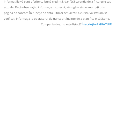
Informaţiile vă sunt oferite cu bună credinţă, dar fără garanţia de a fi corecte sau
Numar statii 12;
Autocar: Targoviste - Bucuresti
actuale. Dacă observați o informaţie incorectă, vă rugăm să ne anunțați prin
Durată:
Zile de circulație:
Sursa:
Amic Transport SRL
| Ultima actualizare:
03/2026
Dotări:
Nu a circulat?
Semnalați aici
(
17 comentarii
)
pagina de contact. În funcție de data ultimei actualizări a cursei, vă sfătuim să
min
⤣
03
L
M
M
J
V
S
D
Afiseaza itinerariu
verificaţi informaţia la operatorul de transport înainte de a planifica o călătorie.
NOU!
Pune poze din călătoria ta
Compania dvs. nu este listată?
Înscrieți-vă GRATUIT!
19:54
Răcari
Centru
19:27
Țepeș Vodă DB
Statie Tepes Voda
-
Autocar: Targoviste - Bucuresti
Durată:
Zile de circulație:
Sursa:
Amic Transport SRL
| Ultima actualizare:
03/2026
Dotări:
min
03
L
M
M
J
V
S
D
Afiseaza itinerariu
19:57
Țepeș Vodă DB
Statie Tepes Voda
-
Durată:
Zile de circulație:
Sursa:
Amic Transport SRL
| Ultima actualizare:
03/2026
min
03
L
M
M
J
V
S
D
-