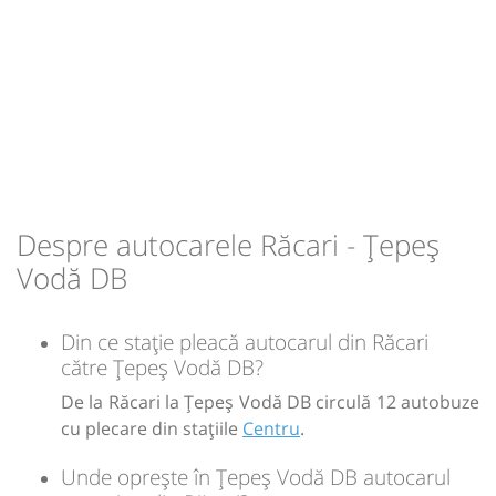
Sursa:
Amic Transport SRL
| Ultima actualizare:
03/2026
Despre autocarele Răcari - Țepeș
Vodă DB
Din ce stație pleacă autocarul din Răcari
către Țepeș Vodă DB?
De la Răcari la Țepeș Vodă DB circulă 12 autobuze
cu plecare din stațiile
Centru
.
Unde oprește în Țepeș Vodă DB autocarul