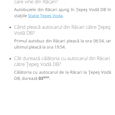
care vine din Răcari?
Autobuzele din Răcari ajung în Țepeș Vodă DB în
stațiile
Statie Tepes Voda
.
Când pleacă autocarul din Răcari către Țepeș
Vodă DB?
Primul autobuz din Răcari pleacă la ora 06:54, iar
ultimul pleacă la ora 19:54.
Cât durează călătoria cu autocarul din Răcari
către Țepeș Vodă DB?
Călătoria cu autocarul de la Răcari la Țepeș Vodă
min
DB, durează
03
.