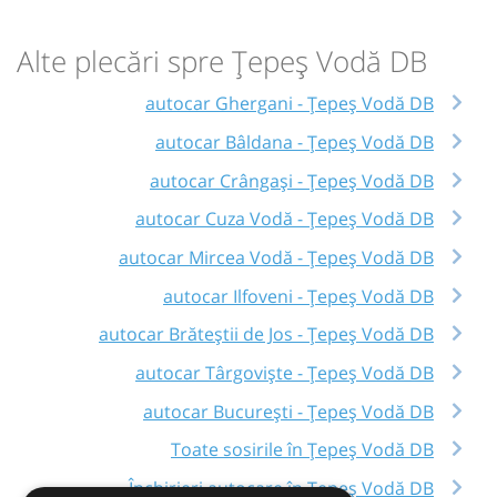
Alte plecări spre Țepeș Vodă DB
autocar Ghergani - Țepeș Vodă DB
autocar Bâldana - Țepeș Vodă DB
autocar Crângași - Țepeș Vodă DB
autocar Cuza Vodă - Țepeș Vodă DB
autocar Mircea Vodă - Țepeș Vodă DB
autocar Ilfoveni - Țepeș Vodă DB
autocar Brăteștii de Jos - Țepeș Vodă DB
autocar Târgoviște - Țepeș Vodă DB
autocar București - Țepeș Vodă DB
Toate sosirile în Țepeș Vodă DB
Închirieri autocare în Țepeș Vodă DB