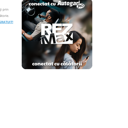
i prin
ătorie.
 GRATUIT!