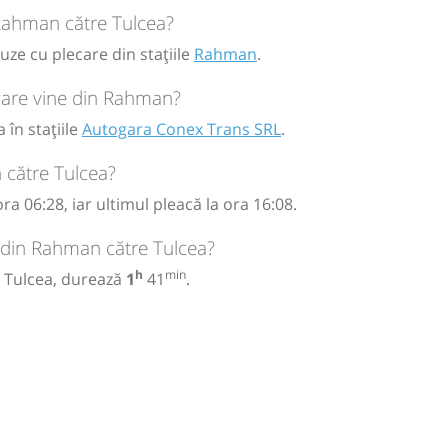
 Rahman către Tulcea?
ze cu plecare din stațiile
Rahman
.
care vine din Rahman?
în stațiile
Autogara Conex Trans SRL
.
 către Tulcea?
 06:28, iar ultimul pleacă la ora 16:08.
l din Rahman către Tulcea?
h
min
a Tulcea, durează
1
41
.