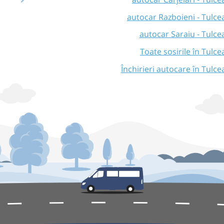
autocar Razboieni - Tulce
autocar Saraiu - Tulce
Toate sosirile în Tulce
Închirieri autocare în Tulce