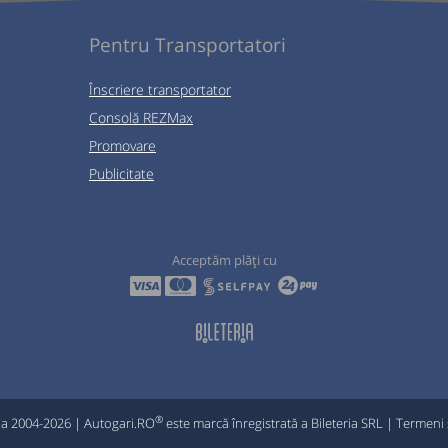
Pentru Transportatori
Înscriere transportator
Consolă REZMax
Promovare
Publicitate
Acceptăm plăți cu
®
ia 2004-2026 | Autogari.RO
este marcă înregistrată a Bileteria SRL |
Termeni ș