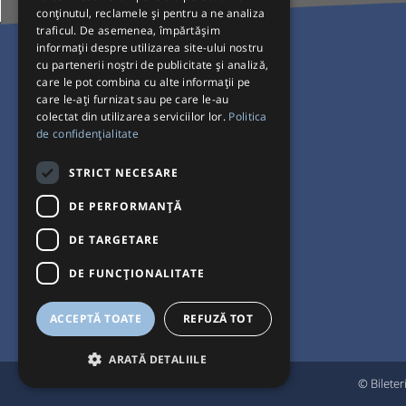
conținutul, reclamele și pentru a ne analiza
traficul. De asemenea, împărtășim
Pentru Călători
informații despre utilizarea site-ului nostru
cu partenerii noștri de publicitate și analiză,
Curse autobuz
care le pot combina cu alte informații pe
care le-ați furnizat sau pe care le-au
Plecări/Sosiri
colectat din utilizarea serviciilor lor.
Politica
Program operatori
de confidențialitate
Termeni și condiții
STRICT NECESARE
Setări de cookie-uri
DE PERFORMANȚĂ
DE TARGETARE
DE FUNCŢIONALITATE
ACCEPTĂ TOATE
REFUZĂ TOT
ARATĂ DETALIILE
© Bileter