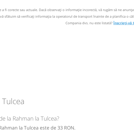
circulație:
de a fi corecte sau actuale. Dacă observați o informaţie incorectă, vă rugăm să ne anunțaț
 vă sfătuim să verificaţi informaţia la operatorul de transport înainte de a planifica o căl
M
M
J
V
S
D
Compania dvs. nu este listată?
Înscrieți-vă
RL
circulație:
RL
M
M
J
V
S
D
circulație:
M
M
J
V
S
D
 Tulcea
 de la Rahman la Tulcea?
a Rahman la Tulcea este de 33 RON.