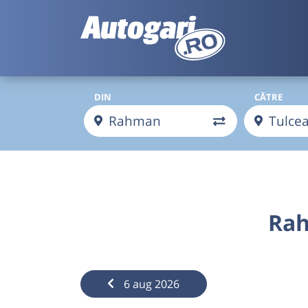
DIN
CĂTRE
Rah
6 aug 2026