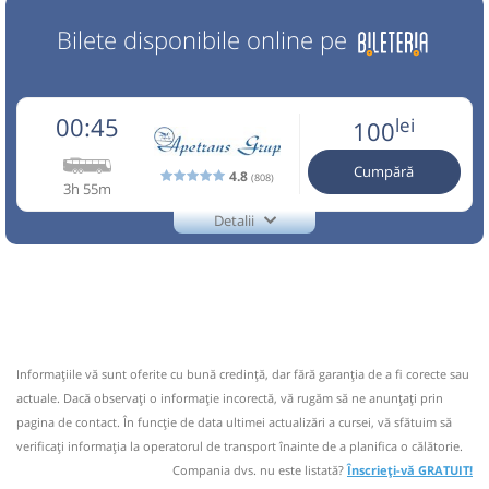
Bilete disponibile online pe
00:45
lei
100
Cumpără
4.8
(808)
3h 55m
Detalii
0745841595
Apetrans
Trimite email
Amopop SRL
Pagină operator
Opinii călători
Pot aparea mici intarzieri din cauza traficului sau a
lucrarilor la carosabil. Pentru pasagerii care urca de pe
Informaţiile vă sunt oferite cu bună credinţă, dar fără garanţia de a fi corecte sau
traseu, va rugam sa contactati telefonic conducatorii auto.
actuale. Dacă observați o informaţie incorectă, vă rugăm să ne anunțați prin
0742743426 Pentru imbarcarea de la Aeroport Otopeni,
pagina de contact. În funcție de data ultimei actualizări a cursei, vă sfătuim să
autocarul va poate ast
verificaţi informaţia la operatorul de transport înainte de a planifica o călătorie.
Nu a circulat?
Semnalați aici
(
12 comentarii
)
Compania dvs. nu este listată?
Înscrieți-vă GRATUIT!