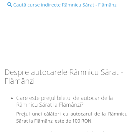
⤣
NOU!
Pune poze din călătoria ta
Caută curse indirecte Râmnicu Sărat - Flămânzi
00:45
Râmnicu Sărat
La Ceas (Obelisc)
Autocar: Bucuresti - Botosani
Dotări:
Afiseaza itinerariu
04:40
Flămânzi
Statie Flamanzi
Despre autocarele Râmnicu Sărat -
Durată:
Zile de circulație:
Flămânzi
h
min
3
55
L
M
M
J
V
S
D
Care este prețul biletul de autocar de la
lei
100
Râmnicu Sărat la Flămânzi?
Cumpără
Prețul unei călători cu autocarul de la Râmnicu
Sursa:
Amopop SRL
| Ultima actualizare:
08/2026
Sărat la Flămânzi este de 100 RON.