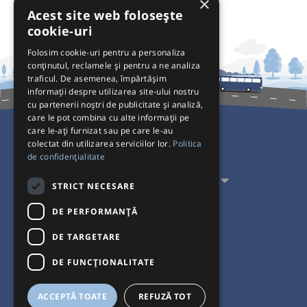
×
Acest site web folosește
cookie-uri
Folosim cookie-uri pentru a personaliza
conținutul, reclamele și pentru a ne analiza
traficul. De asemenea, împărtășim
informații despre utilizarea site-ului nostru
cu partenerii noștri de publicitate și analiză,
care le pot combina cu alte informații pe
care le-ați furnizat sau pe care le-au
colectat din utilizarea serviciilor lor.
Politica
Pentru Călători
de confidențialitate
Pentru Transportatori
STRICT NECESARE
Interacționăm
DE PERFORMANȚĂ
DE TARGETARE
Acceptăm plăți cu
DE FUNCŢIONALITATE
ACCEPTĂ TOATE
REFUZĂ TOT