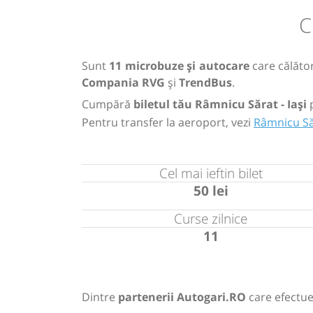
C
Sunt
11 microbuze și autocare
care călător
Compania RVG
și
TrendBus
.
Cumpără
biletul tău Râmnicu Sărat - Iași
Pentru transfer la aeroport, vezi
Râmnicu Săr
Cel mai ieftin bilet
50 lei
Curse zilnice
11
Dintre
partenerii Autogari.RO
care efectue