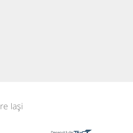
re Iași
Deservită de: