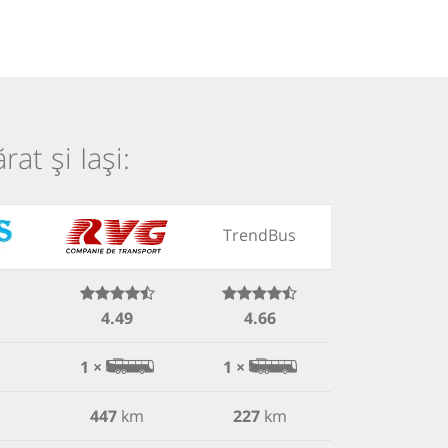
at și Iași:
TrendBus
4.49
4.66
1 ×
1 ×
447
km
227
km