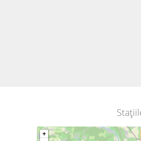
Stații
+