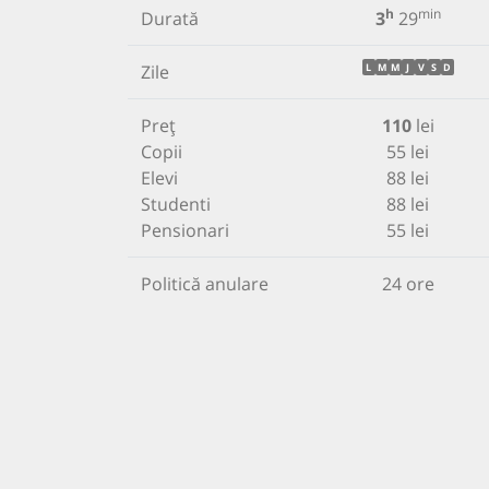
h
min
Durată
3
29
Zile
L
M
M
J
V
S
D
Preț
110
lei
Copii
55 lei
Elevi
88 lei
Studenti
88 lei
Pensionari
55 lei
Politică anulare
24 ore