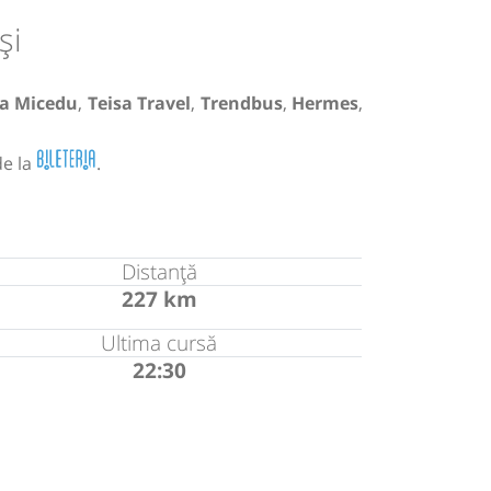
și
a Micedu
,
Teisa Travel
,
Trendbus
,
Hermes
,
de la
.
Distanță
227 km
Ultima cursă
22:30