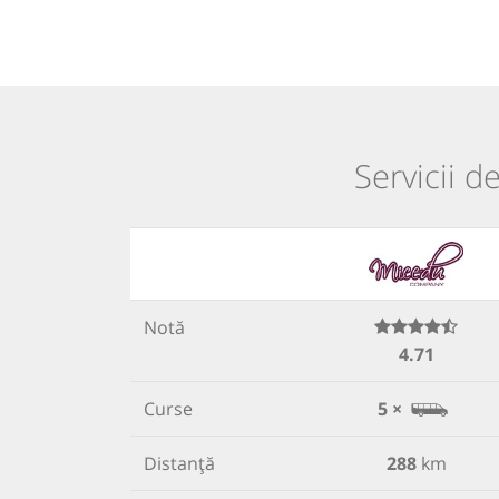
Servicii d
Notă
4.71
Curse
5 ×
Distanță
288
km