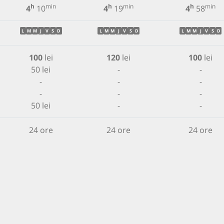
h
min
h
min
h
min
4
10
4
19
4
58
L
M
M
J
V
S
D
L
M
M
J
V
S
D
L
M
M
J
V
S
D
100
lei
120
lei
100
lei
50 lei
-
-
-
-
-
-
-
-
50 lei
-
-
24 ore
24 ore
24 ore