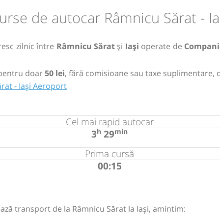
urse de autocar Râmnicu Sărat - Ia
esc zilnic între
Râmnicu Sărat
și
Iași
operate de
Compani
pentru doar
50 lei
, fără comisioane sau taxe suplimentare, 
at - Iași Aeroport
Cel mai rapid autocar
h
min
3
29
Prima cursă
00:15
ază transport de la Râmnicu Sărat la Iași, amintim: