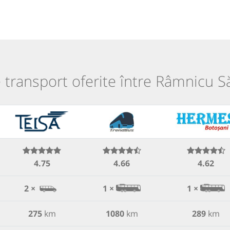
e transport oferite între Râmnicu Săr
4.75
4.66
4.62
2 ×
1 ×
1 ×
275
km
1080
km
289
km