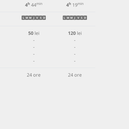
h
min
h
min
4
44
4
19
L
M
M
J
V
S
D
L
M
M
J
V
S
D
50
lei
120
lei
-
-
-
-
-
-
-
-
24 ore
24 ore