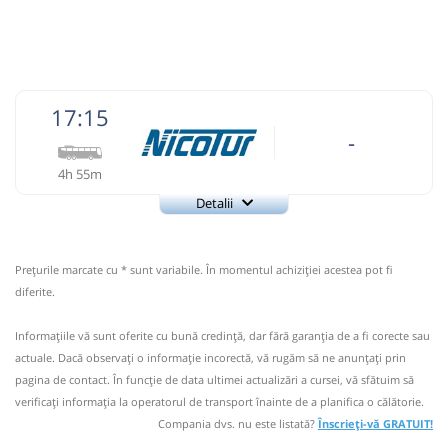
lei
90
Cumpără
Sursa:
RVG Speed
| Ultima actualizare:
08/2026
17:15
-
4h 55m
Detalii
0754423961
NICOTUR
Trimite email
Nico Tur SRL
Pagină operator
Prețurile marcate cu * sunt variabile. În momentul achiziției acestea pot fi
diferite.
0754423961
Informaţiile vă sunt oferite cu bună credinţă, dar fără garanţia de a fi corecte sau
Nu a circulat?
Semnalați aici
(
2 comentarii
)
actuale. Dacă observați o informaţie incorectă, vă rugăm să ne anunțați prin
⤣
pagina de contact. În funcție de data ultimei actualizări a cursei, vă sfătuim să
NOU!
Pune poze din călătoria ta
verificaţi informaţia la operatorul de transport înainte de a planifica o călătorie.
Compania dvs. nu este listată?
Înscrieți-vă GRATUIT!
17:15
Râmnicu Sărat
Parcare Restaurant