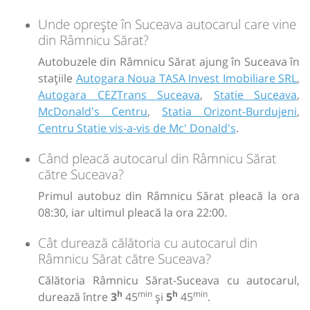
Unde oprește în Suceava autocarul care vine
din Râmnicu Sărat?
Autobuzele din Râmnicu Sărat ajung în Suceava în
stațiile
Autogara Noua TASA Invest Imobiliare SRL
,
Autogara CEZTrans Suceava
,
Statie Suceava
,
McDonald's Centru
,
Statia Orizont-Burdujeni
,
Centru Statie vis-a-vis de Mc' Donald's
.
Când pleacă autocarul din Râmnicu Sărat
către Suceava?
Primul autobuz din Râmnicu Sărat pleacă la ora
08:30, iar ultimul pleacă la ora 22:00.
Cât durează călătoria cu autocarul din
Râmnicu Sărat către Suceava?
Călătoria Râmnicu Sărat-Suceava cu autocarul,
h
min
h
min
durează între
3
45
și
5
45
.