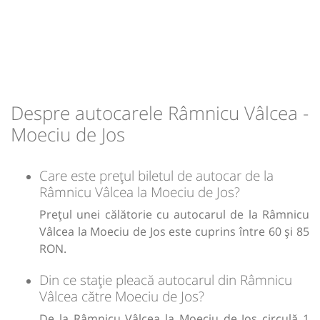
Afiseaza itinerariu
13:45
Moeciu de Jos
Statie Moeciu de Jos
Durată:
Zile de circulație:
h
min
4
15
L
M
M
J
V
S
D
Despre autocarele Râmnicu Vâlcea -
Moeciu de Jos
lei
85
Care este prețul biletul de autocar de la
Râmnicu Vâlcea la Moeciu de Jos?
Sursa:
Transmontana SA
| Ultima actualizare:
07/2026
Prețul unei călătorie cu autocarul de la Râmnicu
Vâlcea la Moeciu de Jos este cuprins între 60 și 85
RON.
Din ce stație pleacă autocarul din Râmnicu
Vâlcea către Moeciu de Jos?
De la Râmnicu Vâlcea la Moeciu de Jos circulă 1