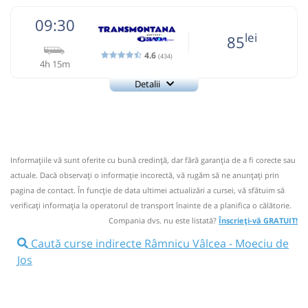
09:30
lei
85
4.6
(434)
4h 15m
Detalii
0726922277
Transmontana
Trimite email
Transmontana SA
Pagină operator
Opinii călători
Informaţiile vă sunt oferite cu bună credinţă, dar fără garanţia de a fi corecte sau
0726922277; 0723397890; Program: orele 7:00- 17:00
actuale. Dacă observați o informaţie incorectă, vă rugăm să ne anunțați prin
Nu a circulat?
Semnalați aici
(
34 comentarii
)
pagina de contact. În funcție de data ultimei actualizări a cursei, vă sfătuim să
⤣
verificaţi informaţia la operatorul de transport înainte de a planifica o călătorie.
NOU!
Pune poze din călătoria ta
Compania dvs. nu este listată?
Înscrieți-vă GRATUIT!
09:30
Râmnicu Vâlcea
Autogara Obada Trans
Caută curse indirecte Râmnicu Vâlcea - Moeciu de
(1 Mai)
Jos
Microbuz: Horezu - Brasov
Dotări: