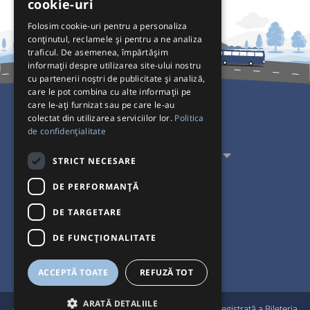
cookie-uri
Folosim cookie-uri pentru a personaliza
conținutul, reclamele și pentru a ne analiza
traficul. De asemenea, împărtășim
informații despre utilizarea site-ului nostru
cu partenerii noștri de publicitate și analiză,
care le pot combina cu alte informații pe
care le-ați furnizat sau pe care le-au
colectat din utilizarea serviciilor lor.
Politica
Pentru Călători
de confidențialitate
Pentru Transportatori
STRICT NECESARE
Interacționăm
DE PERFORMANȚĂ
DE TARGETARE
Acceptăm plăți cu
DE FUNCŢIONALITATE
ACCEPTĂ TOATE
REFUZĂ TOT
ARATĂ DETALIILE
®
© Bileteria 2004-2026 | Autogari.RO
este marcă înregistrată a Bileteria