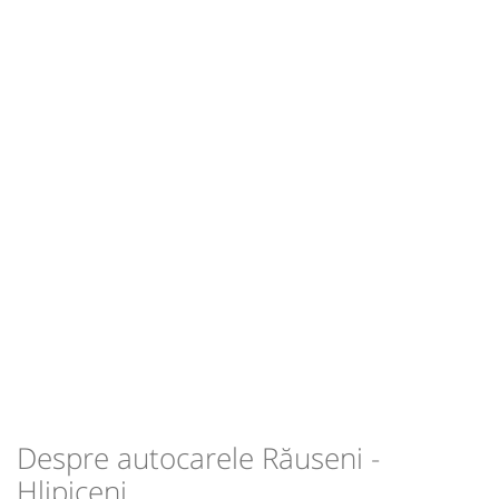
15:14
Hlipiceni
Statie Hlipiceni
Durată:
Zile de circulație:
min
04
L
M
M
J
V
S
D
-
Sursa:
Hermes SRL
| Ultima actualizare:
07/2026
Despre autocarele Răuseni -
Hlipiceni