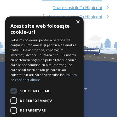
Toate sosirile în Hlipiceni
Închirieri autocare în Hlipiceni
×
Acest site web folosește
cookie-uri
Folosim cookie-uri pentru a personaliza
conținutul, reclamele și pentru a ne analiza
traficul. De asemenea, împărtășim
informații despre utilizarea site-ului nostru
cu partenerii noștri de publicitate și analiză,
care le pot combina cu alte informații pe
care le-ați furnizat sau pe care le-au
colectat din utilizarea serviciilor lor.
Politica
Pentru Călători
de confidențialitate
Pentru Transportatori
STRICT NECESARE
Interacționăm
DE PERFORMANȚĂ
DE TARGETARE
Acceptăm plăți cu