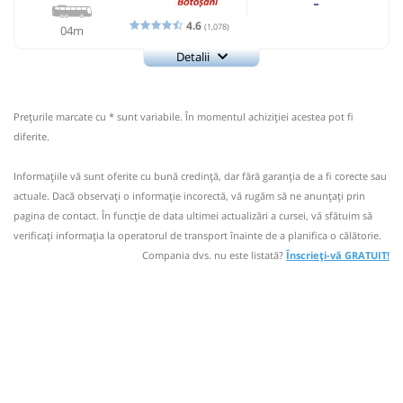
-
4.6
(1,078)
04m
Detalii
+4 0752 084 141
Hermes
Trimite email
Hermes SRL
Pagină operator
Prețurile marcate cu * sunt variabile. În momentul achiziției acestea pot fi
Opinii călători
diferite.
Prețul afișat conține reduceri între 0% - 70% și este valabil
Informaţiile vă sunt oferite cu bună credinţă, dar fără garanţia de a fi corecte sau
doar pentru plata online! (Reducerile nu se cumulează!!!).
actuale. Dacă observați o informaţie incorectă, vă rugăm să ne anunțați prin
Nu a circulat?
Semnalați aici
(
2 comentarii
)
pagina de contact. În funcție de data ultimei actualizări a cursei, vă sfătuim să
⤣
NOU!
Pune poze din călătoria ta
verificaţi informaţia la operatorul de transport înainte de a planifica o călătorie.
Compania dvs. nu este listată?
Înscrieți-vă GRATUIT!
15:10
Răuseni
Halta Rauseni
Autocar:
10690
Roman - Iași - Hlipiceni -
Botoșani
10690
Dotări:
Afiseaza itinerariu