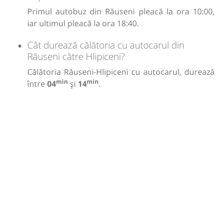
Primul autobuz din Răuseni pleacă la ora 10:00,
iar ultimul pleacă la ora 18:40.
Cât durează călătoria cu autocarul din
Răuseni către Hlipiceni?
Călătoria Răuseni-Hlipiceni cu autocarul, durează
min
min
între
04
și
14
.