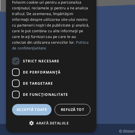
Folosim cookie-uri pentru a personaliza
conținutul, reclamele și pentru a ne analiza
traficul. De asemenea, împărtășim
Pentru Călători
informații despre utilizarea site-ului nostru
cu partenerii noștri de publicitate și analiză,
Curse autobuz
care le pot combina cu alte informații pe
care le-ați furnizat sau pe care le-au
Plecări/Sosiri
colectat din utilizarea serviciilor lor.
Politica
Program operatori
de confidențialitate
Termeni și condiții
STRICT NECESARE
Setări de cookie-uri
DE PERFORMANȚĂ
DE TARGETARE
DE FUNCŢIONALITATE
ACCEPTĂ TOATE
REFUZĂ TOT
ARATĂ DETALIILE
© Bileter