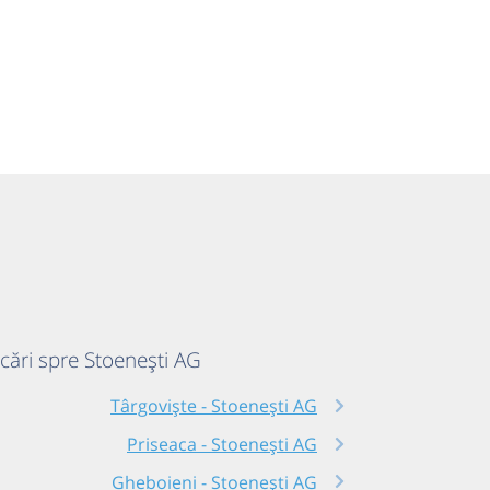
ecări spre Stoenești AG
Târgoviște - Stoenești AG
Priseaca - Stoenești AG
Gheboieni - Stoenești AG