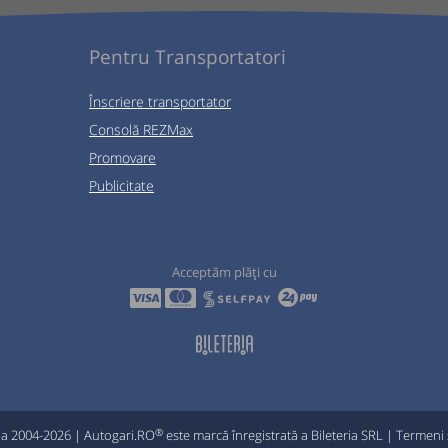
Pentru Transportatori
Înscriere transportator
Consolă REZMax
Promovare
Publicitate
Acceptăm plăți cu
®
ia 2004-2026 | Autogari.RO
este marcă înregistrată a Bileteria SRL |
Termeni ș