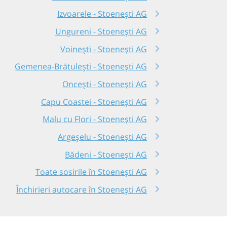
Izvoarele - Stoenești AG
Ungureni - Stoenești AG
Voinești - Stoenești AG
Gemenea-Brătulești - Stoenești AG
Oncești - Stoenești AG
Capu Coastei - Stoenești AG
Malu cu Flori - Stoenești AG
Argeșelu - Stoenești AG
Bădeni - Stoenești AG
Toate sosirile în Stoenești AG
Închirieri autocare în Stoenești AG