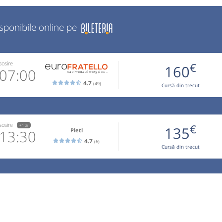
isponibile online pe
sosire
€
160
07:00
4.7
(49)
Cursă din trecut
4.122.272
email
sosire
€
+1 zi
135
Pletl
13:30
operator
4.7
(6)
Cursă din trecut
de telefon
4761866
 email
 operator