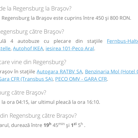
circulație:
 de la Regensburg la Brașov?
M
M
J
V
S
D
la Regensburg la Brașov este cuprins între 450 și 800 RON.
 Regensburg către Brașov?
ulă 4 autobuze cu plecare din stațiile
Fernbus-Halte
telle
,
Autohof IKEA
,
iesirea 101-Peco Aral
.
circulație:
care vine din Regensburg?
M
M
J
V
S
D
așov în stațiile
Autogara RATBV SA
,
Benzinaria Mol (Hotel 
Gara CFR (Transbus SA)
,
PECO OMV - GARA CFR
.
burg către Brașov?
 ora 04:15, iar ultimul pleacă la ora 16:10.
l din Regensburg către Brașov?
h
min
zi
h
rul, durează între
19
45
și
1
5
.