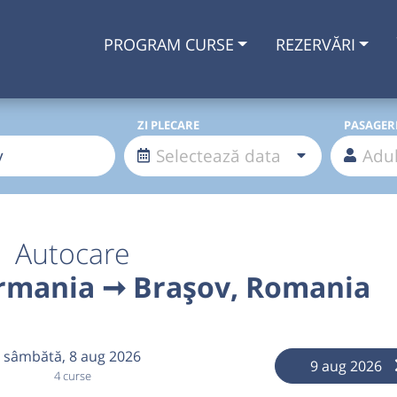
PROGRAM CURSE
REZERVĂRI
ZI PLECARE
PASAGER
Autocare
rmania ➞ Brașov, Romania
sâmbătă,
8 aug 2026
9 aug 2026
4 curse