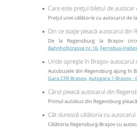
Minivan: RETUR AN9 Brasov - Cluj
Durată:
Zile de 
Care este prețul biletul de autocar
h
min
21
50
Dotări:
L
Prețul unei călătorie cu autocarul de 
Afiseaza itinerariu
€
Din ce stație pleacă autocarul din
100
17:00
Brașov
Autogara RATBV SA
De la Regensburg la Brașov circ
Sursa:
Bahnhofstrasse nr.16
Ampuria Reisen SRL
| Ultima actualizare:
,
Fernsbus-Haltes
04/2026
Durată:
Zile de 
Unde oprește în Brașov autocarul 
zi
h
1
2
L
Autobuzele din Regensburg ajung în Br
Gara CFR Brasov
,
Autogara 1 Brasov - 
€
120
Când pleacă autocarul din Regens
Sursa:
TARSINCOM S.R.L.
| Ultima actualizare:
04/2025
Primul autobuz din Regensburg pleacă la
Cât durează călătoria cu autocaru
Călătoria Regensburg-Brașov cu autoca