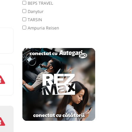
BEPS TRAVEL
Danytur
TARSIN
Ampuria Reisen