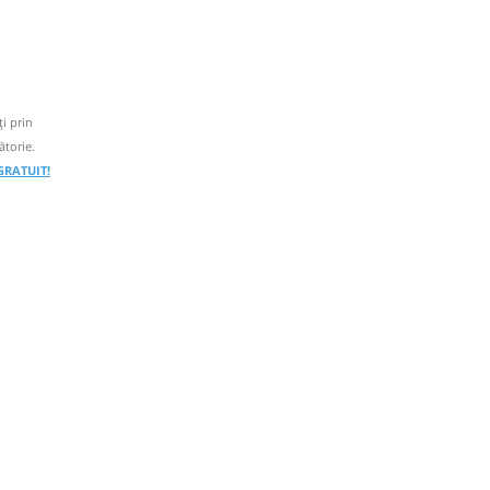
i prin
ătorie.
 GRATUIT!