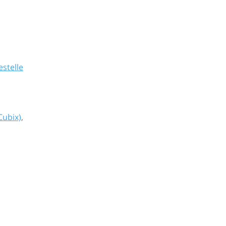
stelle
Cubix)
,