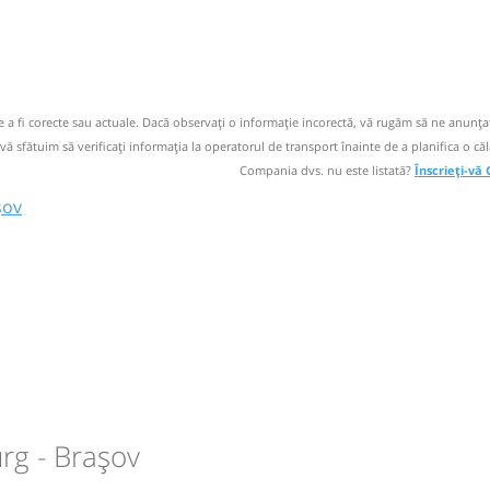
-569.678
rmediare.
 email
nt
 operator
de a fi corecte sau actuale. Dacă observați o informaţie incorectă, vă rugăm să ne anunțaț
esta
 vă sfătuim să verificaţi informaţia la operatorul de transport înainte de a planifica o căl
circulație:
Germania
Compania dvs. nu este listată?
Înscrieți-vă
M
M
J
V
S
D
șov
OMANIA
le
circulație:
circulație:
M
M
J
V
S
D
T (caii
M
M
J
V
S
D
ubix)
rg - Brașov