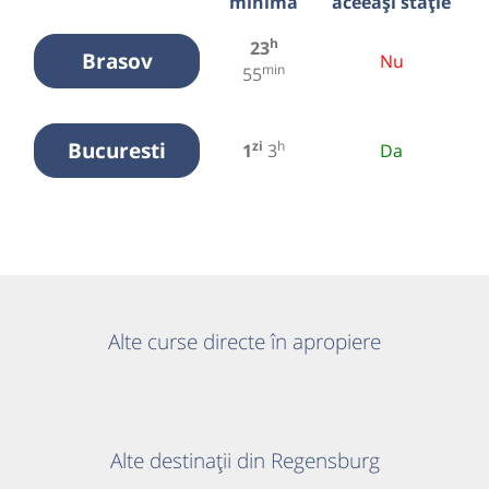
minimă
aceeași stație
h
23
Brasov
Nu
min
55
Bucuresti
zi
h
1
3
Da
Alte curse directe în apropiere
Alte destinații din Regensburg