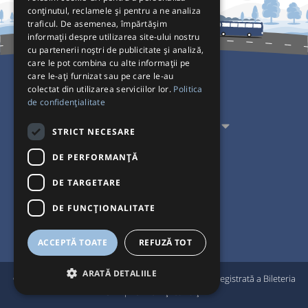
conținutul, reclamele și pentru a ne analiza
traficul. De asemenea, împărtășim
informații despre utilizarea site-ului nostru
cu partenerii noștri de publicitate și analiză,
care le pot combina cu alte informații pe
care le-ați furnizat sau pe care le-au
colectat din utilizarea serviciilor lor.
Politica
Pentru Călători
de confidențialitate
Pentru Transportatori
STRICT NECESARE
Interacționăm
DE PERFORMANȚĂ
DE TARGETARE
Acceptăm plăți cu
DE FUNCŢIONALITATE
ACCEPTĂ TOATE
REFUZĂ TOT
ARATĂ DETALIILE
®
© Bileteria 2004-2026 | Autogari.RO
este marcă înregistrată a Bileteria
SRL |
Termeni și condiții