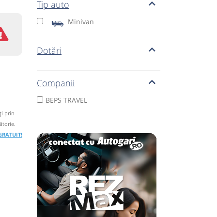
Tip auto
Minivan
Dotări
Companii
BEPS TRAVEL
i prin
ătorie.
 GRATUIT!