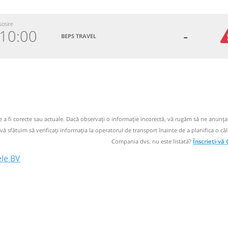
sosire
10:00
-
BEPS TRAVEL
499985
 email
 operator
de a fi corecte sau actuale. Dacă observați o informaţie incorectă, vă rugăm să ne anunțaț
 vă sfătuim să verificaţi informaţia la operatorul de transport înainte de a planifica o căl
preluari
Compania dvs. nu este listată?
Înscrieți-vă
oletelor de
ele BV
in perioada
te mai mari