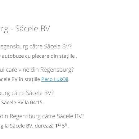
-
rg - Săcele BV
 Regensburg către Săcele BV?
 autobuze cu plecare din stațiile .
ul care vine din Regensburg?
ele BV în stațiile
Peco LukOil
.
urg către Săcele BV?
Săcele BV la 04:15.
 din Regensburg către Săcele BV?
zi
h
rg la Săcele BV, durează
1
5
.
nt