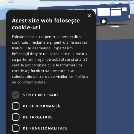
×
Acest site web folosește
cookie-uri
Folosim cookie-uri pentru a personaliza
conținutul, reclamele și pentru a ne analiza
traficul. De asemenea, împărtășim
Pentru Călători
informații despre utilizarea site-ului nostru
cu partenerii noștri de publicitate și analiză,
Curse autobuz
care le pot combina cu alte informații pe
care le-ați furnizat sau pe care le-au
Plecări/Sosiri
colectat din utilizarea serviciilor lor.
Politica
Program operatori
de confidențialitate
Termeni și condiții
STRICT NECESARE
Setări de cookie-uri
DE PERFORMANȚĂ
DE TARGETARE
DE FUNCŢIONALITATE