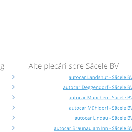
nt
esta
rg
Alte plecări spre Săcele BV
autocar Landshut - Săcele B
circulație:
autocar Deggendorf - Săcele B
M
M
J
V
S
D
autocar München - Săcele B
autocar Mühldorf - Săcele B
autocar Lindau - Săcele B
autocar Braunau am Inn - Săcele B