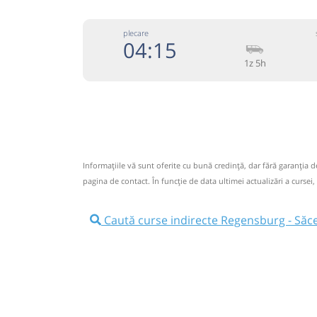
plecare
04:15
1z 5h
+40745
BEPS TRAVEL
Trimite
SC BEPS TRANS SRL
Pagină
Informaţiile vă sunt oferite cu bună credinţă, dar fără garanţia 
Circulă doar miercuri și sâmbătă
pagina de contact. În funcție de data ultimei actualizări a cursei,
EFECTUAM DOAR CURSE INTERNATIONALE 
persoane,colete sau platforma auto.Livrarea c
Caută curse indirecte Regensburg - Săc
la 3-6 zile lucratoare.Orele sant aproximative,
concediilor si a sarbatorilor pot aparea diferen
ale orelor de plecare.
Nu a circulat?
Semnalați aici
(
3 comentarii
)
⤣
NOU!
Pune poze din călătoria ta