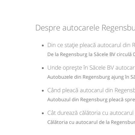
04:15
Regensburg
La adresa
Minivan:
DE01R-CH
RETUR Munchen
Konstanz
DE01R-
Despre autocarele Regensbu
Dotări:
CH
Afiseaza itinerariu
Din ce stație pleacă autocarul din
De la Regensburg la Săcele BV circulă 0
04:30
München
La adresa
Unde oprește în Săcele BV autocar
Transbodare asigurată de operator.
Autobuzele din Regensburg ajung în Săc
04:30
München
La adresa
Când pleacă autocarul din Regensb
Minivan:
04-CH-R
Elvetia-Romania
Autobuzul din Regensburg pleacă spre 
Dotări:
04-
CH-
Afiseaza itinerariu
Cât durează călătoria cu autocarul
R
Călătoria cu autocarul de la Regensbu
20:00
Budapesta
Peco Mol Torokbali
Annahegyi