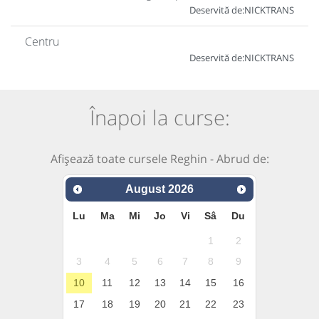
Deservită de:
NICKTRANS
Centru
Deservită de:
NICKTRANS
Înapoi la curse:
Afișează toate cursele Reghin - Abrud de:
August
2026
Lu
Ma
Mi
Jo
Vi
Sâ
Du
1
2
3
4
5
6
7
8
9
10
11
12
13
14
15
16
17
18
19
20
21
22
23