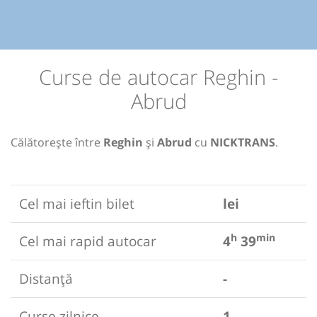
Curse de autocar Reghin -
Abrud
Călătorește între
Reghin
și
Abrud
cu
NICKTRANS
.
Cel mai ieftin bilet
lei
h
min
Cel mai rapid autocar
4
39
Distanță
-
Curse zilnice
1