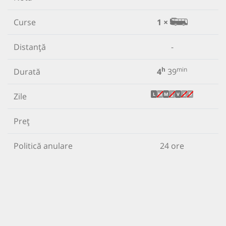
Curse
1 ×
Distanță
-
h
min
Durată
4
39
Zile
L
M
M
J
V
S
D
Preț
Politică anulare
24 ore