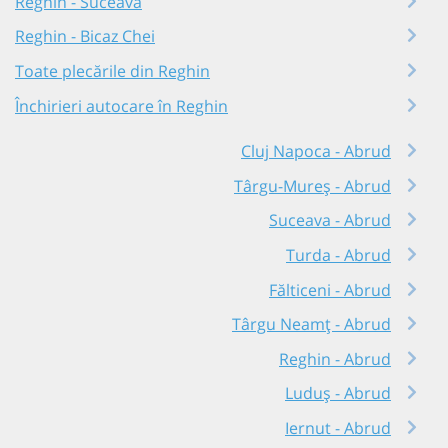
Reghin - Suceava
Reghin - Bicaz Chei
Toate plecările din Reghin
Închirieri autocare în Reghin
Cluj Napoca - Abrud
Târgu-Mureș - Abrud
Suceava - Abrud
Turda - Abrud
Fălticeni - Abrud
Târgu Neamț - Abrud
Reghin - Abrud
Luduș - Abrud
Iernut - Abrud