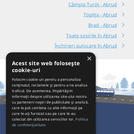
Câmpia Turzii - Abrud
Toplița - Abrud
Brad - Abrud
Toate sosirile în Abrud
Închirieri autocare în Abrud
×
Acest site web folosește
cookie-uri
Folosim cookie-uri pentru a personaliza
conținutul, reclamele și pentru a ne analiza
traficul. De asemenea, împărtășim
informații despre utilizarea site-ului nostru
cu partenerii noștri de publicitate și analiză,
care le pot combina cu alte informații pe
care le-ați furnizat sau pe care le-au
colectat din utilizarea serviciilor lor.
Politica
Pentru Călători
de confidențialitate