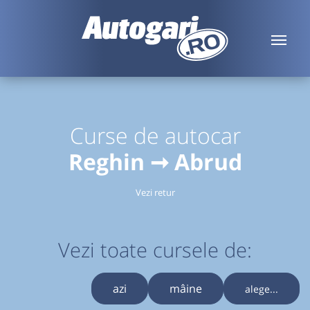
Curse de autocar
Reghin ➞ Abrud
Vezi retur
Vezi toate cursele de:
azi
mâine
alege...