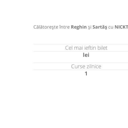
Călătorește între
Reghin
și
Sartăș
cu
NICK
Cel mai ieftin bilet
lei
Curse zilnice
1