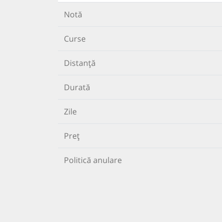
Notă
Curse
Distanță
Durată
Zile
Preț
Politică anulare