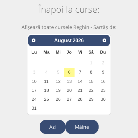
Înapoi la curse:
Afișează toate cursele Reghin - Sartăș de:
August
2026
Lu
Ma
Mi
Jo
Vi
Sâ
Du
1
2
3
4
5
6
7
8
9
10
11
12
13
14
15
16
17
18
19
20
21
22
23
24
25
26
27
28
29
30
31
Azi
Mâine