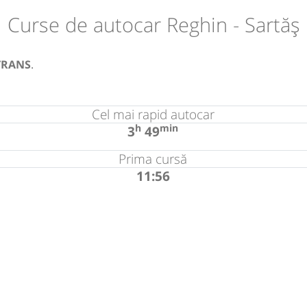
Curse de autocar Reghin - Sartăș
TRANS
.
Cel mai rapid autocar
h
min
3
49
Prima cursă
11:56