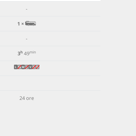
-
1 ×
-
h
min
3
49
L
M
M
J
V
S
D
24 ore