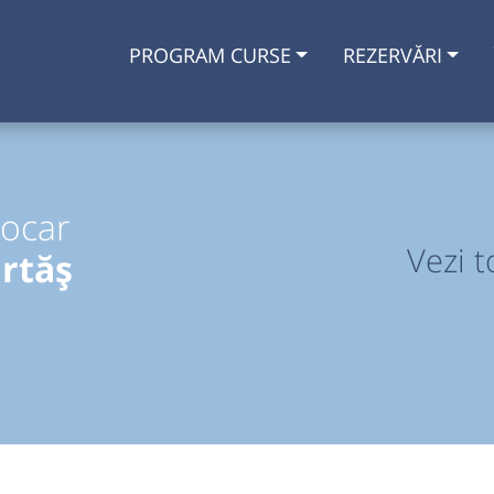
PROGRAM CURSE
REZERVĂRI
tocar
Vezi t
rtăș