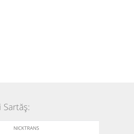
i Sartăș:
NICKTRANS