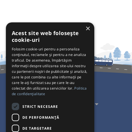
×
Acest site web folosește
cookie-uri
Folosim cookie-uri pentru a personaliza
conținutul, reclamele și pentru a ne analiza
traficul. De asemenea, împărtășim
informații despre utilizarea site-ului nostru
cu partenerii noștri de publicitate și analiză,
care le pot combina cu alte informații pe
care le-ați furnizat sau pe care le-au
colectat din utilizarea serviciilor lor.
Politica
Pentru Călători
de confidențialitate
Pentru Transportatori
STRICT NECESARE
Interacționăm
DE PERFORMANȚĂ
DE TARGETARE
Acceptăm plăți cu