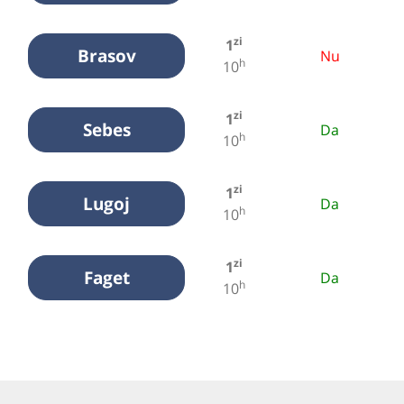
zi
1
Brasov
Nu
h
10
zi
1
Sebes
Da
h
10
zi
1
Lugoj
Da
h
10
zi
1
Faget
Da
h
10