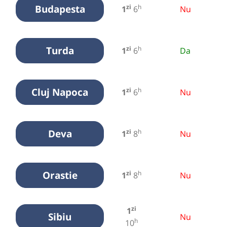
Budapesta
zi
h
1
6
Nu
Turda
zi
h
1
6
Da
Cluj Napoca
zi
h
1
6
Nu
Deva
zi
h
1
8
Nu
Orastie
zi
h
1
8
Nu
zi
1
Sibiu
Nu
h
10