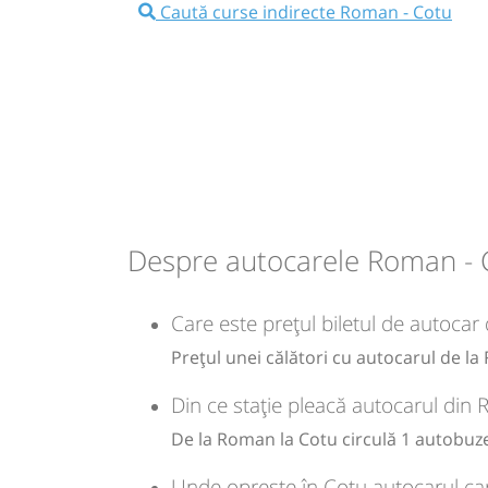
Caută curse indirecte Roman - Cotu
20:00
Roman
Peco OMV E85
Microbuz: Brasov - Botosani
Dotări:
Afiseaza itinerariu
21:37
Cotu
Statie Cotu
Despre autocarele Roman - 
Durată:
Zile de 
h
min
1
37
L
Care este prețul biletul de autocar
lei
40
Prețul unei călători cu autocarul de l
Cumpăr
Din ce stație pleacă autocarul din
Sursa:
Auto Dimas SRL
| Ultima actualizare:
04/2026
De la Roman la Cotu circulă 1 autobuze
Unde oprește în Cotu autocarul ca