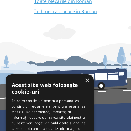
Toate plecările din Roman
Închirieri autocare în Roman
×
Acest site web folosește
cookie-uri
Folosim cookie-uri pentru a personaliza
conținutul, reclamele și pentru a ne analiza
traficul. De asemenea, împărtășim
Pentru Călători
informații despre utilizarea site-ului nostru
cu partenerii noștri de publicitate și analiză,
Curse autobuz
care le pot combina cu alte informații pe