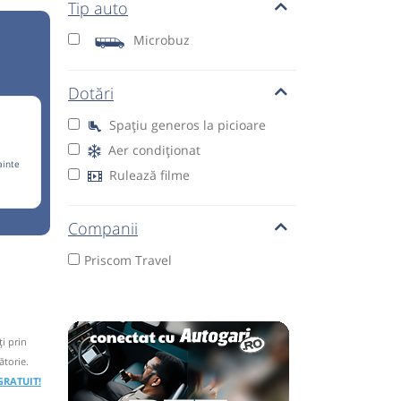
Tip auto
Microbuz
Dotări
Spațiu generos la picioare
Aer condiționat
ainte
Rulează filme
Companii
Priscom Travel
i prin
ătorie.
 GRATUIT!