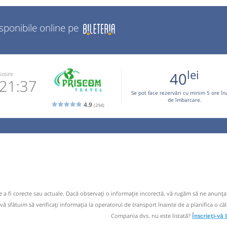
isponibile online pe
lei
40
sosire
21:37
Se pot face rezervări cu minim 5 ore în
de îmbarcare.
4.9
(294)
70 996
 email
 operator
 rezervari:
9
de a fi corecte sau actuale. Dacă observați o informaţie incorectă, vă rugăm să ne anunțaț
 vă sfătuim să verificaţi informaţia la operatorul de transport înainte de a planifica o căl
Compania dvs. nu este listată?
Înscrieți-vă