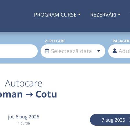
PROGRAM CURSE
REZERVĂRI
ZI PLECARE
PASAGER
Autocare
oman ➞ Cotu
joi,
6 aug 2026
7 aug 2026
1 cursă