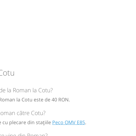
Cotu
circulație:
M
M
J
V
S
D
 de la Roman la Cotu?
a Roman la Cotu este de 40 RON.
ă
bilet
 Roman către Cotu?
 cu plecare din stațiile
Peco OMV E85
.
re vine din Roman?