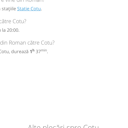
stațiile
Statie Cotu
.
către Cotu?
la 20:00.
l din Roman către Cotu?
h
min
 Cotu, durează
1
37
.
Alte plecări spre Cotu