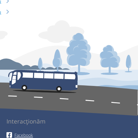
u
u
Interacționăm
Facebook