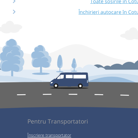
Toate sosirile în Cot
Închirieri autocare în Cot
Pentru Transportatori
Înscriere transportator