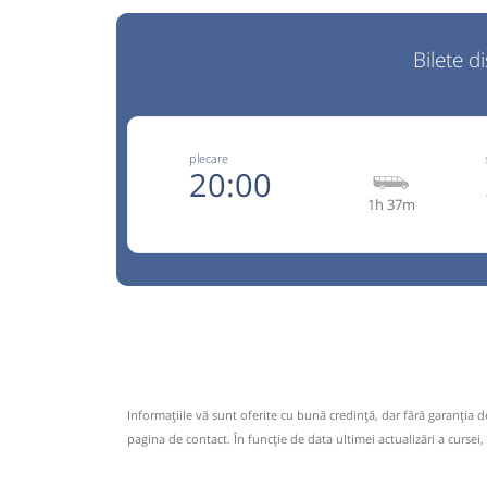
Bilete d
plecare
20:00
1h 37m
0740 4
Priscom Travel
Trimite
Auto Dimas SRL
Pagină
Opinii călători
via Roman , Bacau, Onesti, Tg. Secuiesc Telefon
0740 470 996 Telefon sofer masina: 0745 070 95
Informaţiile vă sunt oferite cu bună credinţă, dar fără garanţia 
pagina de contact. În funcție de data ultimei actualizări a cursei,
Nu a circulat?
Semnalați aici
(
29 comentarii
)
⤣
NOU!
Pune poze din călătoria ta