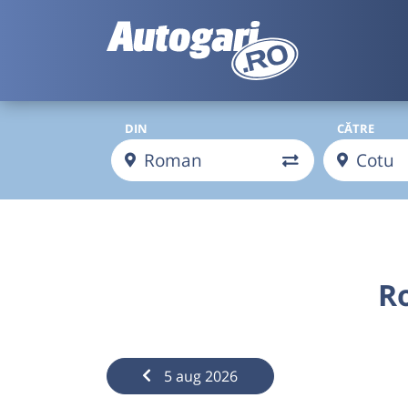
DIN
CĂTRE
R
5 aug 2026