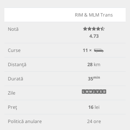
RIM & MLM Trans
Notă
4.73
Curse
11 ×
Distanță
28
km
min
Durată
35
Zile
L
M
M
J
V
S
D
Preț
16
lei
Politică anulare
24 ore