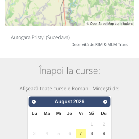
© OpenStreetMap contributors
Autogara Pristyl (Sucedava)
Deservită de:
RIM & MLM Trans
Înapoi la curse:
Afișează toate cursele Roman - Mircești de:
August
2026
Lu
Ma
Mi
Jo
Vi
Sâ
Du
1
2
3
4
5
6
7
8
9