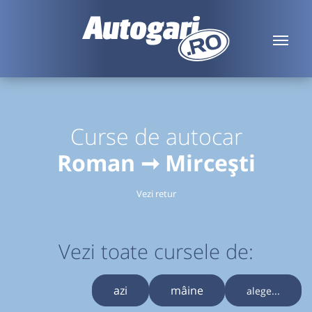
Curse de autocar
Roman ➞ Mircești
Vezi retur
Vezi toate cursele de:
azi
mâine
alege...