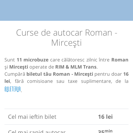
Curse de autocar Roman -
Mircești
Sunt
11 microbuze
care călătoresc zilnic între
Roman
și
Mircești
operate de
RIM & MLM Trans
.
Cumpără
biletul tău Roman - Mircești
pentru doar
16
lei
, fără comisioane sau taxe suplimentare, de la
.
Cel mai ieftin bilet
16 lei
min
Cel mai rapid autocar
35