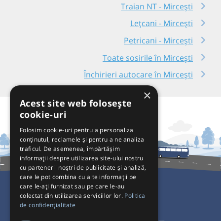
Traian NT - Mircești
Lețcani - Mircești
Petricani - Mircești
Toate sosirile în Mircești
Închirieri autocare în Mircești
×
Acest site web folosește
cookie-uri
Folosim cookie-uri pentru a personaliza
conținutul, reclamele și pentru a ne analiza
traficul. De asemenea, împărtășim
informații despre utilizarea site-ului nostru
cu partenerii noștri de publicitate și analiză,
care le pot combina cu alte informații pe
care le-ați furnizat sau pe care le-au
colectat din utilizarea serviciilor lor.
Politica
Pentru Călători
de confidențialitate