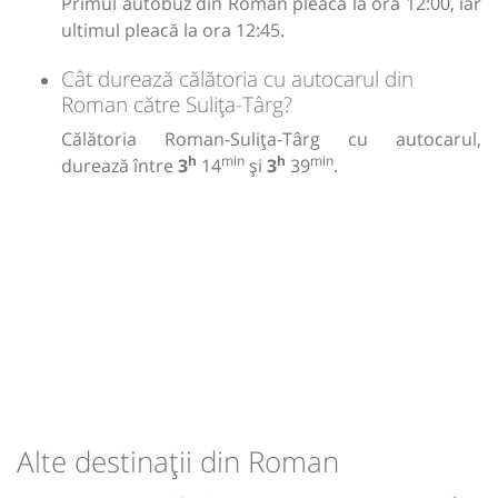
Primul autobuz din Roman pleacă la ora 12:00, iar
ultimul pleacă la ora 12:45.
Cât durează călătoria cu autocarul din
Roman către Sulița-Târg?
Călătoria Roman-Sulița-Târg cu autocarul,
h
min
h
min
durează între
3
14
și
3
39
.
Alte destinații din Roman