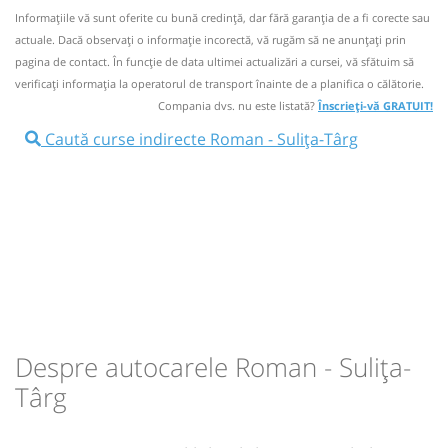
Informaţiile vă sunt oferite cu bună credinţă, dar fără garanţia de a fi corecte sau
Botoșani
10690
Nu a circulat?
Semnalați aici
⤣
actuale. Dacă observați o informaţie incorectă, vă rugăm să ne anunțați prin
Dotări:
NOU!
Pune poze din călătoria ta
pagina de contact. În funcție de data ultimei actualizări a cursei, vă sfătuim să
Afiseaza itinerariu
verificaţi informaţia la operatorul de transport înainte de a planifica o călătorie.
12:45
Roman
Autogara Pristyl (Sucedava)
Compania dvs. nu este listată?
Înscrieți-vă GRATUIT!
15:39
Sulița-Târg
Statie Sulita Targ
Caută curse indirecte Roman - Sulița-Târg
Autocar: 06:30 OTOPENI > 07:15 BUCURESTI
(OBOR) - IASI - SULITA
Durată:
Zile de circulație:
Dotări:
h
min
3
39
L
M
M
J
V
S
D
Afiseaza itinerariu
15:59
Sulița-Târg
Statie Sulita Targ
lei
60
Cumpără
Durată:
Zile de circulație:
Sursa:
Hermes SRL
| Ultima actualizare:
07/2026
h
min
3
14
L
M
M
J
V
S
D
Despre autocarele Roman - Sulița-
Târg
lei
40
Cumpără