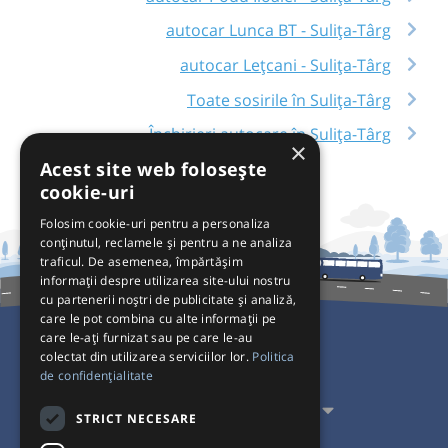
autocar Lunca BT - Sulița-Târg
autocar Lețcani - Sulița-Târg
Toate sosirile în Sulița-Târg
Închirieri autocare în Sulița-Târg
×
Acest site web folosește
cookie-uri
Folosim cookie-uri pentru a personaliza
conținutul, reclamele și pentru a ne analiza
traficul. De asemenea, împărtășim
informații despre utilizarea site-ului nostru
cu partenerii noștri de publicitate și analiză,
care le pot combina cu alte informații pe
care le-ați furnizat sau pe care le-au
colectat din utilizarea serviciilor lor.
Politica
Pentru Călători
de confidențialitate
Pentru Transportatori
STRICT NECESARE