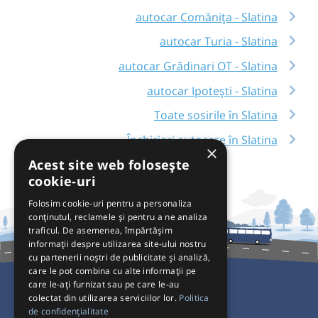
autocar Comănița - Slatina
autocar Turia - Slatina
autocar Grădinari OT - Slatina
autocar Ipotești - Slatina
Toate sosirile în Slatina
Închirieri autocare în Slatina
×
Acest site web folosește
cookie-uri
Folosim cookie-uri pentru a personaliza
conținutul, reclamele și pentru a ne analiza
traficul. De asemenea, împărtășim
informații despre utilizarea site-ului nostru
cu partenerii noștri de publicitate și analiză,
care le pot combina cu alte informații pe
care le-ați furnizat sau pe care le-au
colectat din utilizarea serviciilor lor.
Politica
Pentru Călători
de confidențialitate