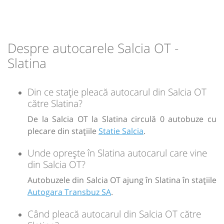
Durată:
Zile de circulație:
min
28
L
M
M
J
V
S
D
Despre autocarele Salcia OT -
pret vechi
Slatina
Sursa:
Transbuz S.A.
| Ultima actualizare:
02/2012
Din ce stație pleacă autocarul din Salcia OT
către Slatina?
De la Salcia OT la Slatina circulă 0 autobuze cu
plecare din stațiile
Statie Salcia
.
Unde oprește în Slatina autocarul care vine
din Salcia OT?
Autobuzele din Salcia OT ajung în Slatina în stațiile
Autogara Transbuz SA
.
Când pleacă autocarul din Salcia OT către