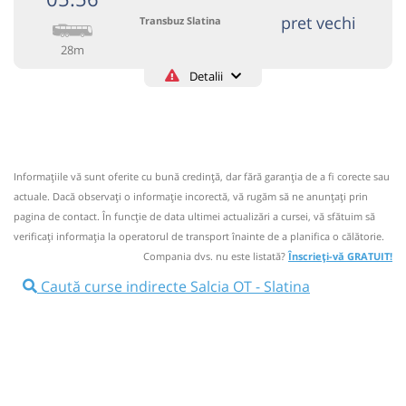
pret vechi
Transbuz Slatina
28m
Detalii
+4-0249-431.716
Transbuz Slatina
Trimite email
Transbuz S.A.
Pagină operator
Informaţiile vă sunt oferite cu bună credinţă, dar fără garanţia de a fi corecte sau
Circulă doar luni, marți, miercuri, joi și vineri
actuale. Dacă observați o informaţie incorectă, vă rugăm să ne anunțați prin
Informaţii neactualizate de 15 ani.
Spuneți-ne dacă mai
pagina de contact. În funcție de data ultimei actualizări a cursei, vă sfătuim să
circulă.
(0 comentarii)
verificaţi informaţia la operatorul de transport înainte de a planifica o călătorie.
Compania dvs. nu este listată?
Înscrieți-vă GRATUIT!
05:56
Salcia OT
Statie Salcia
Caută curse indirecte Salcia OT - Slatina
Autocar: Cirlogani - Salcia - Slatina
Afiseaza itinerariu
06:24
Slatina
Autogara Transbuz SA