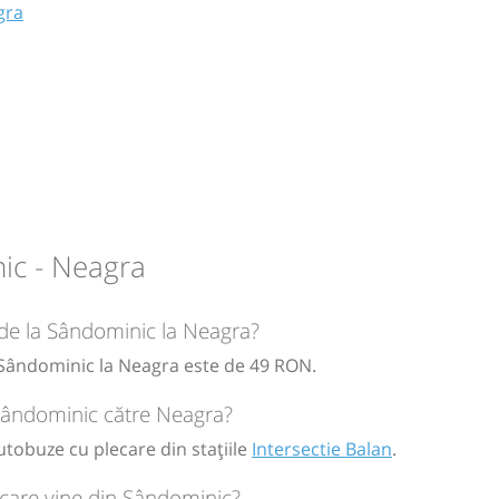
gra
ic - Neagra
circulație:
M
M
J
V
S
D
r de la Sândominic la Neagra?
a Sândominic la Neagra este de 49 RON.
ă
bilet
 Sândominic către Neagra?
utobuze cu plecare din stațiile
Intersectie Balan
.
care vine din Sândominic?