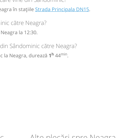
gra în stațiile
Strada Principala DN15
.
inic către Neagra?
Neagra la 12:30.
l din Sândominic către Neagra?
h
min
ic la Neagra, durează
1
44
.
ic
Alte plecări spre Neagra