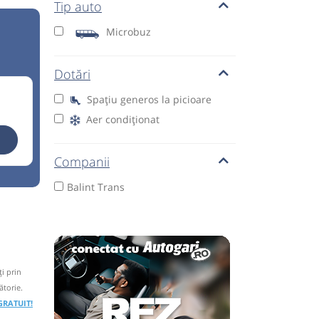
Tip auto
Microbuz
Dotări
Spațiu generos la picioare
Aer condiționat
Companii
Balint Trans
i prin
ătorie.
 GRATUIT!