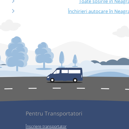
Toate sosirile în Neagr
Închirieri autocare în Neagr
Pentru Transportatori
Înscriere transportator