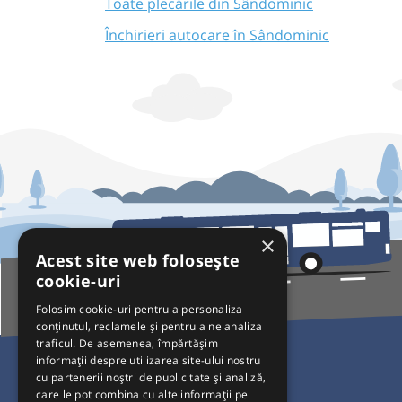
Toate plecările din Sândominic
Închirieri autocare în Sândominic
×
Acest site web folosește
cookie-uri
Folosim cookie-uri pentru a personaliza
conținutul, reclamele și pentru a ne analiza
traficul. De asemenea, împărtășim
Pentru Călători
informații despre utilizarea site-ului nostru
cu partenerii noștri de publicitate și analiză,
Curse autobuz
care le pot combina cu alte informații pe