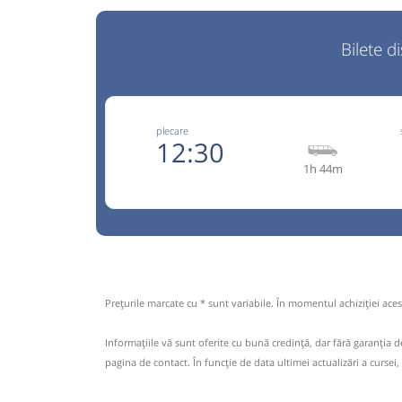
Bilete d
plecare
12:30
1h 44m
+4-026
Balint Trans
Trimite
Opinii călători
Pagină
Prețurile marcate cu * sunt variabile. În momentul achiziției acest
Pentru biletele cumparate online se acorda o 
10% Via: Panov, Ernei, Reghin, Toplita, G
Informaţiile vă sunt oferite cu bună credinţă, dar fără garanţia 
M.Ciuc, Comanesti, Tg.Ocna
pagina de contact. În funcție de data ultimei actualizări a cursei,
Nu a circulat?
Semnalați aici
(
18 comentarii
)