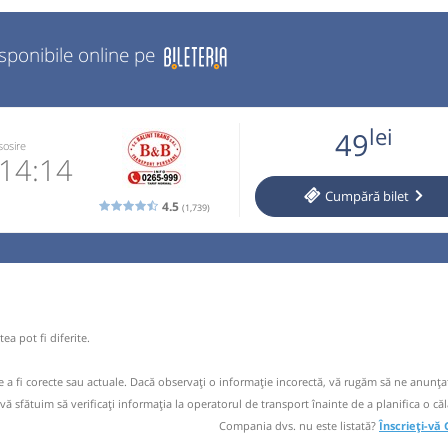
isponibile online pe
lei
49
sosire
14:14
Cumpără
bilet
4.5
(1,739)
5.999
 email
 operator
ea pot fi diferite.
reducere de
heorgheni,
de a fi corecte sau actuale. Dacă observați o informaţie incorectă, vă rugăm să ne anunțaț
 vă sfătuim să verificaţi informaţia la operatorul de transport înainte de a planifica o căl
Compania dvs. nu este listată?
Înscrieți-vă