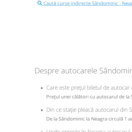
⤣
Caută curse indirecte Sândominic - Nea
NOU!
Pune poze din călătoria ta
12:30
Sândominic
Intersectie Balan
Microbuz: Bacau - Targu Mures
Dotări:
Afiseaza itinerariu
14:14
Neagra
Strada Principala DN15
Despre autocarele Sândomin
Durată:
Zile de 
h
min
1
44
L
Care este prețul biletul de autoca
Prețul unei călători cu autocarul de l
lei
49
Cumpăr
Din ce stație pleacă autocarul din
Sursa:
Balint Trans
| Ultima actualizare:
07/2026
De la Sândominic la Neagra circulă 1 a
Unde oprește în Neagra autocarul 