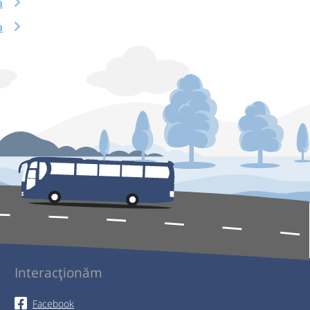
a
a
Interacționăm
Facebook