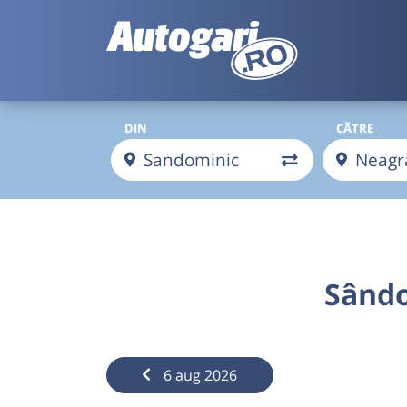
DIN
CĂTRE
Sândo
6 aug 2026