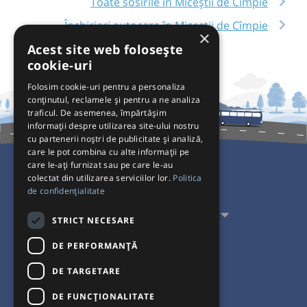
Toate sosirile în Miceștii de Cîmpie
Închirieri autocare în Miceștii de Cîmpie
×
Acest site web folosește
cookie-uri
Folosim cookie-uri pentru a personaliza
conținutul, reclamele și pentru a ne analiza
traficul. De asemenea, împărtășim
informații despre utilizarea site-ului nostru
cu partenerii noștri de publicitate și analiză,
care le pot combina cu alte informații pe
care le-ați furnizat sau pe care le-au
colectat din utilizarea serviciilor lor.
Politica
Pentru Călători
de confidențialitate
Pentru Transportatori
STRICT NECESARE
Interacționăm
DE PERFORMANȚĂ
DE TARGETARE
Acceptăm plăți cu
DE FUNCŢIONALITATE