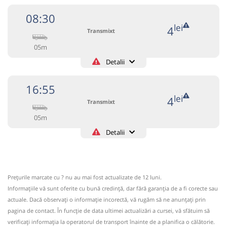
08:30
lei
4
Transmixt
05m
Detalii
+4-0263-233.459
Transmixt
Trimite email
16:55
Transmixt SA - Bistrita
Pagină operator
lei
4
Transmixt
05m
Circulă doar luni, miercuri și vineri
Detalii
Informaţii neactualizate de 4 ani.
Se zice că circulă
+4-0263-233.459
(un comentariu)
Transmixt
Trimite email
Transmixt SA - Bistrita
Pagină operator
08:30
Sânmihaiu de Câmpie
Halta Sânmihaiu
Prețurile marcate cu ? nu au mai fost actualizate de 12 luni.
de Câmpie
Informaţiile vă sunt oferite cu bună credinţă, dar fără garanţia de a fi corecte sau
Circulă doar luni, miercuri și vineri
actuale. Dacă observați o informaţie incorectă, vă rugăm să ne anunțați prin
Microbuz: BISTRITA - Vermes - VISUIA
Informaţii neactualizate de 4 ani.
Se zice că circulă
pagina de contact. În funcție de data ultimei actualizări a cursei, vă sfătuim să
Afiseaza itinerariu
(un comentariu)
verificaţi informaţia la operatorul de transport înainte de a planifica o călătorie.