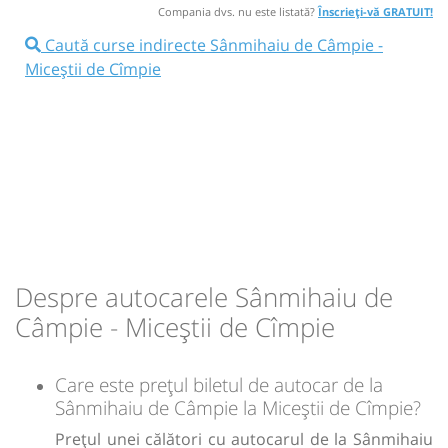
Compania dvs. nu este listată?
Înscrieți-vă GRATUIT!
08:35
Miceștii de Cîmpie
Halta Micestii de
16:55
Sânmihaiu de Câmpie
Halta Sânmihaiu
Caută curse indirecte Sânmihaiu de Câmpie -
Câmpie
de Câmpie
Miceștii de Cîmpie
Microbuz: BISTRITA - Vermes - VISUIA
Durată:
Zile de circulație:
Afiseaza itinerariu
min
05
L
M
M
J
V
S
D
17:00
Miceștii de Cîmpie
Halta Micestii de
Câmpie
lei
4
Durată:
Zile de circulație:
Sursa:
Transmixt SA - Bistrita
| Ultima actualizare:
07/2022
min
05
L
M
M
J
V
S
D
Despre autocarele Sânmihaiu de
Câmpie - Miceștii de Cîmpie
lei
4
Care este prețul biletul de autocar de la
Sursa:
Transmixt SA - Bistrita
| Ultima actualizare:
07/2022
Sânmihaiu de Câmpie la Miceștii de Cîmpie?
Prețul unei călători cu autocarul de la Sânmihaiu