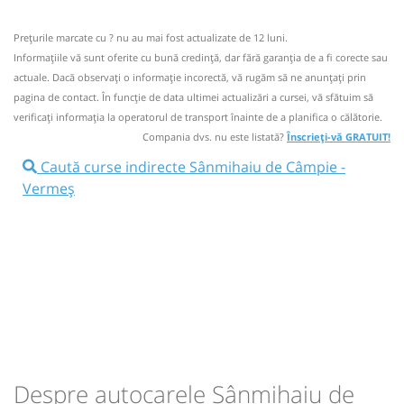
Prodcomimpex Fanetrans SRL
Pagină operator
05:55
Vermeș
Statie Vermes
08:40
Sânmihaiu de Câmpie
Halta Sânmihaiu
Prețurile marcate cu ? nu au mai fost actualizate de 12 luni.
de Câmpie
Informaţiile vă sunt oferite cu bună credinţă, dar fără garanţia de a fi corecte sau
Info: +4-0745-145.848;+4-0744-639.252
Durată:
Zile de circulație:
actuale. Dacă observați o informaţie incorectă, vă rugăm să ne anunțați prin
Microbuz: RETUR BISTRITA - Vermes - VISUIA
min
20
Nu a circulat?
Semnalați aici
(
12 comentarii
)
pagina de contact. În funcție de data ultimei actualizări a cursei, vă sfătuim să
L
M
M
J
V
S
D
Afiseaza itinerariu
⤣
verificaţi informaţia la operatorul de transport înainte de a planifica o călătorie.
NOU!
Pune poze din călătoria ta
Compania dvs. nu este listată?
Înscrieți-vă GRATUIT!
09:15
Vermeș
Statie Vermes
lei
5,5
14:32
Sânmihaiu de Câmpie
Statie
Caută curse indirecte Sânmihaiu de Câmpie -
Vermeș
Autocar: Targu Mures - Bistrita
Durată:
Zile de circulație:
Sursa:
Transmixt SA - Bistrita
| Ultima actualizare:
07/2022
Afiseaza itinerariu
min
35
L
M
M
J
V
S
D
14:47
Vermeș
Statie Vermes
lei
5,5
Durată:
Zile de circulație:
min
15
Sursa:
Transmixt SA - Bistrita
| Ultima actualizare:
08/2020
L
M
M
J
V
S
D
Despre autocarele Sânmihaiu de
-