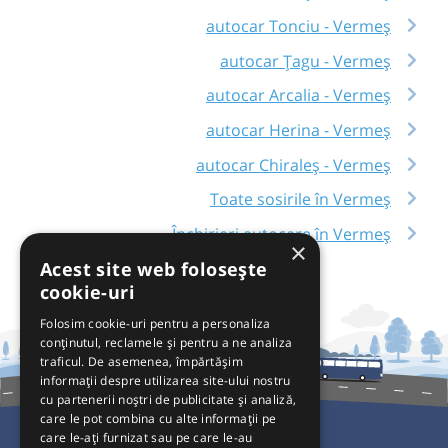
autocar Tonciu - Vermeș
autocar Țagu - Vermeș
autocar Arcalia - Vermeș
autocar Herina - Vermeș
autocar Chiraleș - Vermeș
Toate sosirile în Vermeș
Închirieri autocare în Vermeș
×
Acest site web folosește
cookie-uri
Folosim cookie-uri pentru a personaliza
conținutul, reclamele și pentru a ne analiza
traficul. De asemenea, împărtășim
informații despre utilizarea site-ului nostru
cu partenerii noștri de publicitate și analiză,
care le pot combina cu alte informații pe
care le-ați furnizat sau pe care le-au