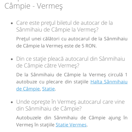
Câmpie - Vermeș
Sursa:
Prodcomimpex Fanetrans SRL
| Ultima actualizare:
03/2026
Care este prețul biletul de autocar de la
Sânmihaiu de Câmpie la Vermeș?
Prețul unei călători cu autocarul de la Sânmihaiu
de Câmpie la Vermeș este de 5 RON.
Din ce stație pleacă autocarul din Sânmihaiu
de Câmpie către Vermeș?
De la Sânmihaiu de Câmpie la Vermeș circulă 1
autobuze cu plecare din stațiile
Halta Sânmihaiu
de Câmpie
,
Statie
.
Unde oprește în Vermeș autocarul care vine
din Sânmihaiu de Câmpie?
Autobuzele din Sânmihaiu de Câmpie ajung în
Vermeș în stațiile
Statie Vermes
.